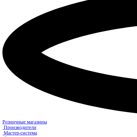
Розничные магазины
Производители
Мастер-система