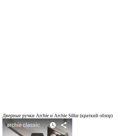
Дверные ручки Archie и Archie Sillur (краткий обзор)