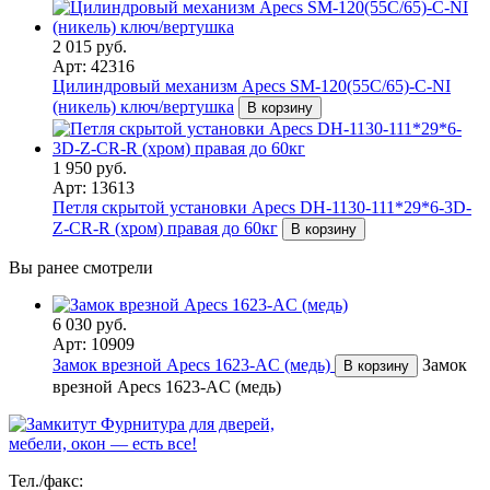
2 015 руб.
Арт: 42316
Цилиндровый механизм Apecs SM-120(55C/65)-C-NI
(никель) ключ/вертушка
В корзину
1 950 руб.
Арт: 13613
Петля скрытой установки Apecs DH-1130-111*29*6-3D-
Z-CR-R (хром) правая до 60кг
В корзину
Вы ранее смотрели
6 030 руб.
Арт: 10909
Замок врезной Apecs 1623-AC (медь)
Замок
В корзину
врезной Apecs 1623-AC (медь)
Фурнитура для дверей,
мебели, окон — есть все!
Тел./факс: