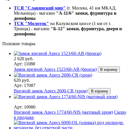
ТСЯ "Славянский мир"
(г. Москва, 41 км МКАД,
Мельница) - магазин
"А-11/6" замки, фурнитура и
домофоны
ТСК "Молоток"
на Калужском шоссе (1 км от г.
Троицк) - магазин
"Б-12" замки, фурнитура, двери и
домофоны
Похожие товары
2 620 руб.
Арт: 11088
Замок врезной Apecs 1523/60-AB (бронза)
В корзину
620 руб.
Арт: 17087
Врезной замок Apecs 2600-CR (хром)
В корзину
Арт: 10980
Врезной замок Apecs 1774/60-NIS (матовый хром)
Скоро
в продаже