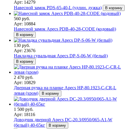
Арт: 14279
Навесной замок PDS-65-40-L (удлин. дужка)
В корзину
560 руб.
Арт: 10884
Навесной замок Apecs PDB-40-28-CODE (кодовый)
В корзину
130 руб.
Арт: 23676
Накладка сувальдная Apecs DP-S-06-W (белый)
В корзину
2 470 руб.
Арт: 10829
Дверная ручка на планке Apecs HP-80.1923-C-CR-L
левая (хром)
В корзину
1 500 руб.
Арт: 18116
Доводчик дверной Apecs DC-20.3/0950/065-A1-W
(белый) 40-65кг
В корзину