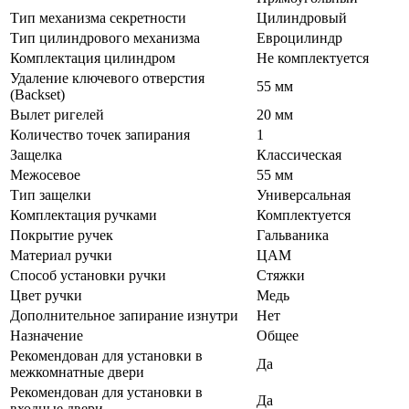
Тип механизма секретности
Цилиндровый
Тип цилиндрового механизма
Евроцилиндр
Комплектация цилиндром
Не комплектуется
Удаление ключевого отверстия
55 мм
(Backset)
Вылет ригелей
20 мм
Количество точек запирания
1
Защелка
Классическая
Межосевое
55 мм
Тип защелки
Универсальная
Комплектация ручками
Комплектуется
Покрытие ручек
Гальваника
Материал ручки
ЦАМ
Способ установки ручки
Стяжки
Цвет ручки
Медь
Дополнительное запирание изнутри
Нет
Назначение
Общее
Рекомендован для установки в
Да
межкомнатные двери
Рекомендован для установки в
Да
входные двери