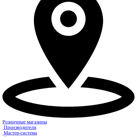
Розничные магазины
Производители
Мастер-система