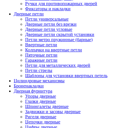
Ручки для противопожарных дверей
Фиксаторы и накладки
Дверные петли
Петли универсальные
Дверные петли без врезки
Дверные петли угловые
Дверные петли скрытой установки
Петли метро пружинные (барные)
Ввертные петли
Колпачки на ввертные петли
Пяточные петли
Гаражные петли
Петли для металлических дверей
Петли стрелы
Шаблоны для установки ввертных петель
Цилиндровые механизмы
Броненакладки
Дверная фурнитура
Упоры дверные
Глазки дверные
Шпингалеты дверные
Задвижки и засовы дверные
Ригеля дверные
Цепочки дверные
Цифры дверные