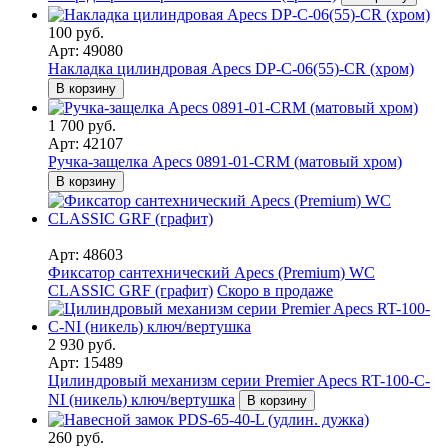
100 руб.
Арт: 49080
Накладка цилиндровая Apecs DP-C-06(55)-CR (хром)
В корзину
1 700 руб.
Арт: 42107
Ручка-защелка Apecs 0891-01-CRM (матовый хром)
В корзину
Арт: 48603
Фиксатор сантехнический Apecs (Premium) WC
CLASSIC GRF (графит)
Скоро в продаже
2 930 руб.
Арт: 15489
Цилиндровый механизм серии Premier Apecs RT-100-C-
NI (никель) ключ/вертушка
В корзину
260 руб.