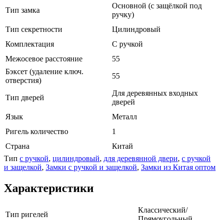
Основной (с защёлкой под
Тип замка
ручку)
Тип секретности
Цилиндровый
Комплектация
С ручкой
Межосевое расстояние
55
Бэксет (удаление ключ.
55
отверстия)
Для деревянных входных
Тип дверей
дверей
Язык
Металл
Ригель количество
1
Страна
Китай
Тип
с ручкой
,
цилиндровый
,
для деревянной двери
,
с ручкой
и защелкой
,
Замки с ручкой и защелкой
,
Замки из Китая оптом
Характеристики
Классический/
Тип ригелей
Прямоугольный