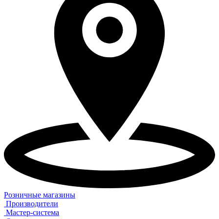
Розничные магазины
Производители
Мастер-система