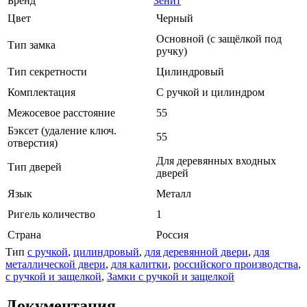
Бренд
Зенит
Цвет
Черный
Основной (с защёлкой под
Тип замка
ручку)
Тип секретности
Цилиндровый
Комплектация
С ручкой и цилиндром
Межосевое расстояние
55
Бэксет (удаление ключ.
55
отверстия)
Для деревянных входных
Тип дверей
дверей
Язык
Металл
Ригель количество
1
Страна
Россия
Тип
с ручкой
,
цилиндровый
,
для деревянной двери
,
для
металлической двери
,
для калитки
,
российского производства
,
с ручкой и защелкой
,
Замки с ручкой и защелкой
Документация