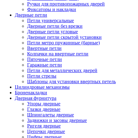
Ручки для противопожарных дверей
Фиксаторы и накладки
Дверные петли
Петли универсальные
Дверные петли без врезки
Дверные петли угловые
Дверные петли скрытой установки
Петли метро пружинные (барные)
Ввертные петли
Колпачки на ввертные петли
Пяточные петли
Гаражные петли
Петли для металлических дверей
Петли стрелы
Шаблоны для установки ввертных петель
Цилиндровые механизмы
Броненакладки
Дверная фурнитура
Упоры дверные
Глазки дверные
Шпингалеты дверные
Задвижки и засовы дверные
Ригеля дверные
Цепочки дверные
Цифры дверные