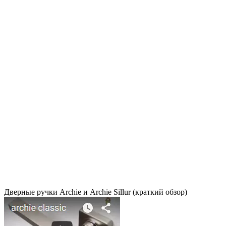
Дверные ручки Archie и Archie Sillur (краткий обзор)