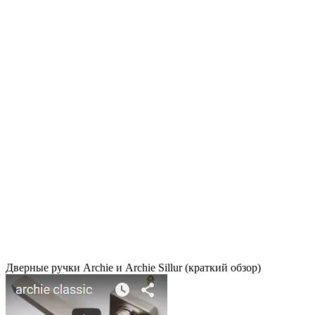
Дверные ручки Archie и Archie Sillur (краткий обзор)