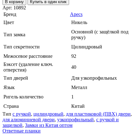
В корзину
Купить в один клик
Арт: 10892
Бренд
Apecs
Цвет
Никель
Основной (с защёлкой под
Тип замка
ручку)
Тип секретности
Цилиндровый
Межосевое расстояние
92
Бэксет (удаление ключ.
40
отверстия)
Тип дверей
Для узкопрофильных
Язык
Металл
Ригель количество
1
Страна
Китай
Тип
с ручкой
,
цилиндровый
,
для пластиковой (ПВХ) двери
,
для алюминиевой двери
,
узкопрофильный
,
с ручкой и
защелкой
,
Замки из Китая оптом
Ответные планки