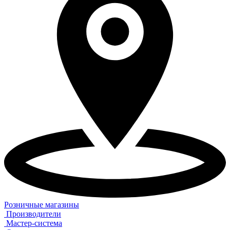
Розничные магазины
Производители
Мастер-система