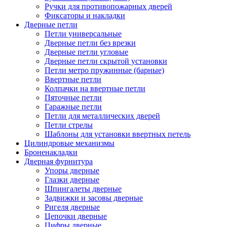
Ручки для противопожарных дверей
Фиксаторы и накладки
Дверные петли
Петли универсальные
Дверные петли без врезки
Дверные петли угловые
Дверные петли скрытой установки
Петли метро пружинные (барные)
Ввертные петли
Колпачки на ввертные петли
Пяточные петли
Гаражные петли
Петли для металлических дверей
Петли стрелы
Шаблоны для установки ввертных петель
Цилиндровые механизмы
Броненакладки
Дверная фурнитура
Упоры дверные
Глазки дверные
Шпингалеты дверные
Задвижки и засовы дверные
Ригеля дверные
Цепочки дверные
Цифры дверные