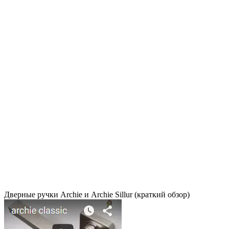
Дверные ручки Archie и Archie Sillur (краткий обзор)