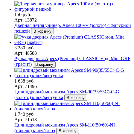
150 руб.
Арт: 13872
Дверная петля универ. Apecs 100мм (золото) с фигурной
пешкой
В корзину
3 280 руб.
Арт: 48588
Ручка дверная Apecs (Premium) CLASSIC мод. Mira GRF
(графит)
В корзину
1 638 руб.
Арт: 71496
Цилиндровый механизм Apecs SM-90(35/55C)-C-G
(золото) ключ/вертушка
В корзину
1 740 руб.
Арт: 71518
Цилиндровый механизм Apecs SM-110(50/60)-NI
(никель) ключ/ключ
В корзину