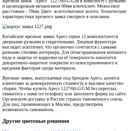
Врезной замок "Apecs" 1227/60-G/GM в комплекте с ручками
и цилиндровым механизмом 60мм ключ/ключ. Межосевое
расстояние - 70мм. Цвет: золото/матовое золото. Технические
характеристики врезного замка смотрите в описании
Китайские врезные замки Apecs серии 12 комплектуются
дверными ручками и секретниками. Лицевая фурнитура
выглядит аскетично, что органично сочетается с самыми
разными стилями интерьера. Для облагораживания внешнего
вида и защиты от коррозии на её поверхность наносится
декоративно-защитное покрытие из невосприимчивого к
вредным факторам среды материала.
Врезные замки, выпускаемые под брендом Apecs, ценятся
клиентами за демократичную стоимость и высокое качество
сборки. Чтобы купить Apecs 1227/60-G/GM без переплат,
свяжитесь с нами по телефону или заполните форму на сайте.
Организуем доставку в России странах таможенного союза.
Для лиц, проживающих в Москве, предусмотрена
возможность самовывоза.
Другие цветовые решения