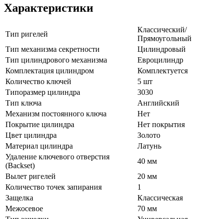
Характеристики
Классический/
Тип ригелей
Прямоугольный
Тип механизма секретности
Цилиндровый
Тип цилиндрового механизма
Евроцилиндр
Комплектация цилиндром
Комплектуется
Количество ключей
5 шт
Типоразмер цилиндра
3030
Тип ключа
Английский
Механизм постоянного ключа
Нет
Покрытие цилиндра
Нет покрытия
Цвет цилиндра
Золото
Материал цилиндра
Латунь
Удаление ключевого отверстия
40 мм
(Backset)
Вылет ригелей
20 мм
Количество точек запирания
1
Защелка
Классическая
Межосевое
70 мм