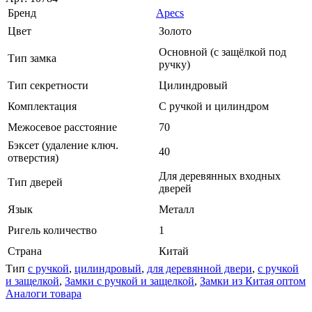
Бренд
Apecs
Цвет
Золото
Основной (с защёлкой под
Тип замка
ручку)
Тип секретности
Цилиндровый
Комплектация
С ручкой и цилиндром
Межосевое расстояние
70
Бэксет (удаление ключ.
40
отверстия)
Для деревянных входных
Тип дверей
дверей
Язык
Металл
Ригель количество
1
Страна
Китай
Тип
с ручкой
,
цилиндровый
,
для деревянной двери
,
с ручкой
и защелкой
,
Замки с ручкой и защелкой
,
Замки из Китая оптом
Аналоги товара