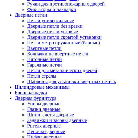
Ручки для противопожарных дверей
Фиксаторы и накладки
Дверные петли
Петли универсальные
Дверные петли без врезки
Дверные петли угловые
Дверные петли скрытой установки
Петли метро пружинные (барные)
Ввертные петли
Колпачки на ввертные петли
Пяточные петли
Гаражные петли
Петли для металлических дверей
Петли стрелы
Шаблоны для установки ввертных петель
Цилиндровые механизмы
Броненакладки
Дверная фурнитура
Упоры дверные
Глазки дверные
Шпингалеты дверные
Задвижки и засовы дверные
Ригеля дверные
Цепочки дверные
Цифры дверные