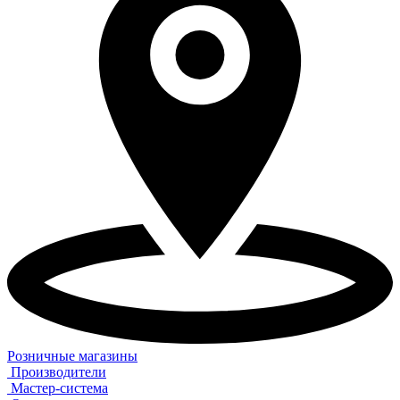
Розничные магазины
Производители
Мастер-система