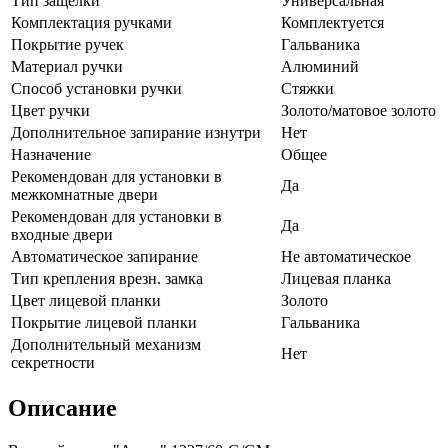
Тип защелки
Универсальная
Комплектация ручками
Комплектуется
Покрытие ручек
Гальваника
Материал ручки
Алюминий
Способ установки ручки
Стяжки
Цвет ручки
Золото/матовое золото
Дополнительное запирание изнутри
Нет
Назначение
Общее
Рекомендован для установки в
Да
межкомнатные двери
Рекомендован для установки в
Да
входные двери
Автоматическое запирание
Не автоматическое
Тип крепления врезн. замка
Лицевая планка
Цвет лицевой планки
Золото
Покрытие лицевой планки
Гальваника
Дополнительный механизм
Нет
секретности
Описание