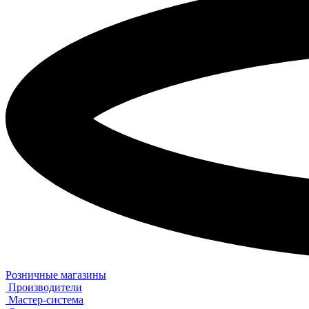
Розничные магазины
Производители
Мастер-система