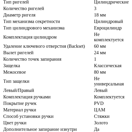
Тип ригелей
Цилиндрические
Количество ригелей
3
Диаметр ригеля
18 мм
Тип механизма секретности
Цилиндровый
Тип цилиндрового механизма
Евроцилиндр
Не
Комплектация цилиндром
комплектуется
Удаление ключевого отверстия (Backset)
60 мм
Вылет ригелей
24 мм
Количество точек запирания
1
Защелка
Классическая
Межосевое
80 мм
Не
Тип защелки
универсальная
Левый/Правый
Левый
Комплектация ручками
Комплектуется
Покрытие ручек
PVD
Материал ручки
ЦАМ
Способ установки ручки
Стяжки
Цвет ручки
Золото
Дополнительное запирание изнутри
Да