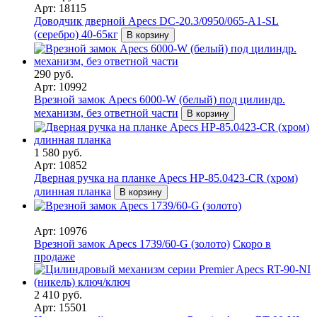
Арт: 18115
Доводчик дверной Apecs DC-20.3/0950/065-A1-SL
(серебро) 40-65кг
В корзину
290 руб.
Арт: 10992
Врезной замок Apecs 6000-W (белый) под цилиндр.
механизм, без ответной части
В корзину
1 580 руб.
Арт: 10852
Дверная ручка на планке Apecs HP-85.0423-CR (хром)
длинная планка
В корзину
Арт: 10976
Врезной замок Apecs 1739/60-G (золото)
Скоро в
продаже
2 410 руб.
Арт: 15501