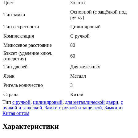
Цвет
Золото
Основной (с защёлкой под
Тип замка
ручку)
Тип секретности
Цилиндровый
Комплектация
С ручкой
Межосевое расстояние
80
Бэксет (удаление ключ.
60
отверстия)
Тип дверей
Для железных
Язык
Металл
Ригель количество
3
Страна
Китай
Тип
с ручкой
,
цилиндровый
,
для металлической двери
,
с
ручкой и защелкой
,
Замки с ручкой и защелкой
,
Замки из
Китая оптом
Характеристики