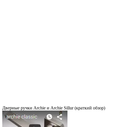
Дверные ручки Archie и Archie Sillur (краткий обзор)