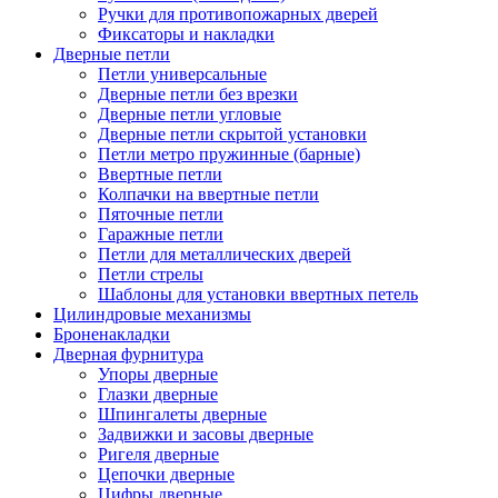
Ручки для противопожарных дверей
Фиксаторы и накладки
Дверные петли
Петли универсальные
Дверные петли без врезки
Дверные петли угловые
Дверные петли скрытой установки
Петли метро пружинные (барные)
Ввертные петли
Колпачки на ввертные петли
Пяточные петли
Гаражные петли
Петли для металлических дверей
Петли стрелы
Шаблоны для установки ввертных петель
Цилиндровые механизмы
Броненакладки
Дверная фурнитура
Упоры дверные
Глазки дверные
Шпингалеты дверные
Задвижки и засовы дверные
Ригеля дверные
Цепочки дверные
Цифры дверные