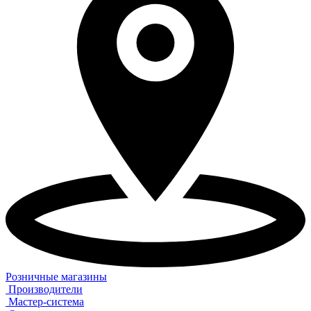
Розничные магазины
Производители
Мастер-система