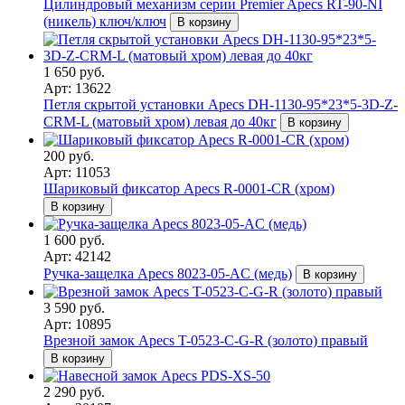
Цилиндровый механизм серии Premier Apecs RT-90-NI
(никель) ключ/ключ
В корзину
1 650 руб.
Арт: 13622
Петля скрытой установки Apecs DH-1130-95*23*5-3D-Z-
CRM-L (матовый хром) левая до 40кг
В корзину
200 руб.
Арт: 11053
Шариковый фиксатор Apecs R-0001-CR (хром)
В корзину
1 600 руб.
Арт: 42142
Ручка-защелка Apecs 8023-05-AC (медь)
В корзину
3 590 руб.
Арт: 10895
Врезной замок Apecs T-0523-C-G-R (золото) правый
В корзину
2 290 руб.