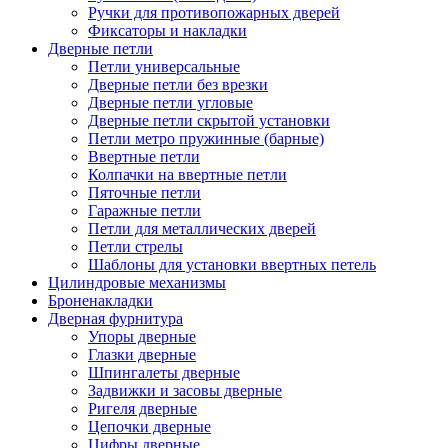
Ручки для противопожарных дверей
Фиксаторы и накладки
Дверные петли
Петли универсальные
Дверные петли без врезки
Дверные петли угловые
Дверные петли скрытой установки
Петли метро пружинные (барные)
Ввертные петли
Колпачки на ввертные петли
Пяточные петли
Гаражные петли
Петли для металлических дверей
Петли стрелы
Шаблоны для установки ввертных петель
Цилиндровые механизмы
Броненакладки
Дверная фурнитура
Упоры дверные
Глазки дверные
Шпингалеты дверные
Задвижки и засовы дверные
Ригеля дверные
Цепочки дверные
Цифры дверные