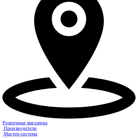
Розничные магазины
Производители
Мастер-система