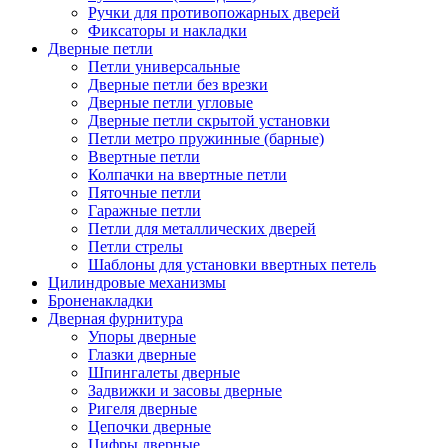
Ручки для противопожарных дверей
Фиксаторы и накладки
Дверные петли
Петли универсальные
Дверные петли без врезки
Дверные петли угловые
Дверные петли скрытой установки
Петли метро пружинные (барные)
Ввертные петли
Колпачки на ввертные петли
Пяточные петли
Гаражные петли
Петли для металлических дверей
Петли стрелы
Шаблоны для установки ввертных петель
Цилиндровые механизмы
Броненакладки
Дверная фурнитура
Упоры дверные
Глазки дверные
Шпингалеты дверные
Задвижки и засовы дверные
Ригеля дверные
Цепочки дверные
Цифры дверные