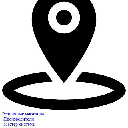
Розничные магазины
Производители
Мастер-система