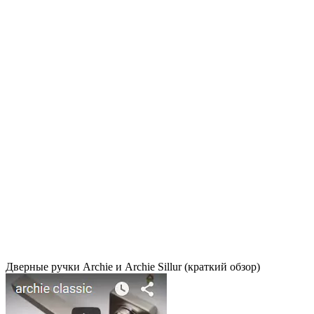
Дверные ручки Archie и Archie Sillur (краткий обзор)