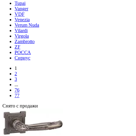
Tupai
Vanger
VDF
Venezia
Verum Nuda
Vilardi
Virgola
Zambrotto
ZF
РОССА
Сириус
1
2
3
...
76
77
Снято с продажи