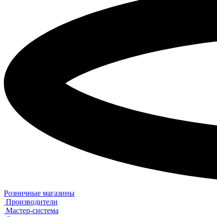
Розничные магазины
Производители
Мастер-система