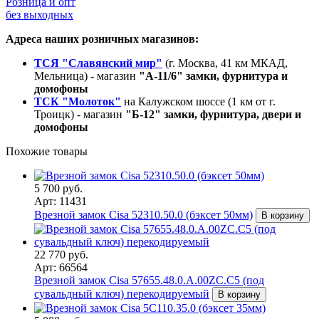
Розница и опт
без выходных
Адреса наших розничных магазинов:
ТСЯ "Славянский мир"
(г. Москва, 41 км МКАД,
Мельница) - магазин
"А-11/6" замки, фурнитура и
домофоны
ТСК "Молоток"
на Калужском шоссе (1 км от г.
Троицк) - магазин
"Б-12" замки, фурнитура, двери и
домофоны
Похожие товары
5 700 руб.
Арт: 11431
Врезной замок Cisa 52310.50.0 (бэксет 50мм)
В корзину
22 770 руб.
Арт: 66564
Врезной замок Cisa 57655.48.0.A.00ZC.C5 (под
сувальдный ключ) перекодируемый
В корзину