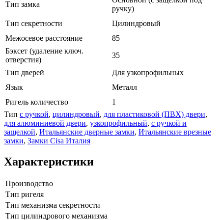
Тип замка
ручку)
Тип секретности
Цилиндровый
Межосевое расстояние
85
Бэксет (удаление ключ.
35
отверстия)
Тип дверей
Для узкопрофильных
Язык
Металл
Ригель количество
1
Тип
с ручкой
,
цилиндровый
,
для пластиковой (ПВХ) двери
,
для алюминиевой двери
,
узкопрофильный
,
с ручкой и
защелкой
,
Итальянские дверные замки
,
Итальянские врезные
замки
,
Замки Cisa Италия
Характеристики
Производство
Тип ригеля
Тип механизма секретности
Тип цилиндрового механизма