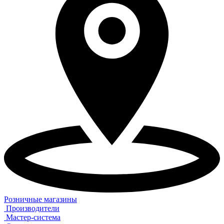
Розничные магазины
Производители
Мастер-система