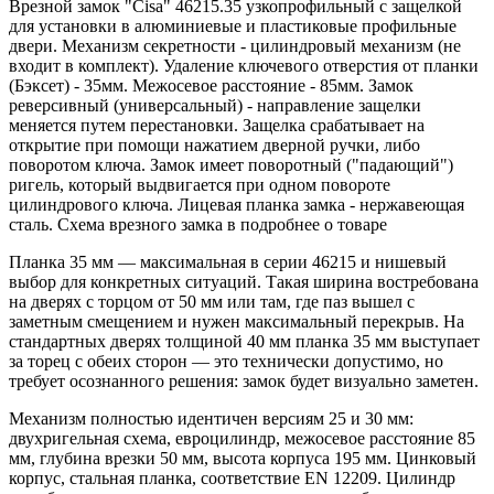
Врезной замок "Cisa" 46215.35 узкопрофильный с защелкой
для установки в алюминиевые и пластиковые профильные
двери. Механизм секретности - цилиндровый механизм (не
входит в комплект). Удаление ключевого отверстия от планки
(Бэксет) - 35мм. Межосевое расстояние - 85мм. Замок
реверсивный (универсальный) - направление защелки
меняется путем перестановки. Защелка срабатывает на
открытие при помощи нажатием дверной ручки, либо
поворотом ключа. Замок имеет поворотный ("падающий")
ригель, который выдвигается при одном повороте
цилиндрового ключа. Лицевая планка замка - нержавеющая
сталь. Схема врезного замка в подробнее о товаре
Планка 35 мм — максимальная в серии 46215 и нишевый
выбор для конкретных ситуаций. Такая ширина востребована
на дверях с торцом от 50 мм или там, где паз вышел с
заметным смещением и нужен максимальный перекрыв. На
стандартных дверях толщиной 40 мм планка 35 мм выступает
за торец с обеих сторон — это технически допустимо, но
требует осознанного решения: замок будет визуально заметен.
Механизм полностью идентичен версиям 25 и 30 мм:
двухригельная схема, евроцилиндр, межосевое расстояние 85
мм, глубина врезки 50 мм, высота корпуса 195 мм. Цинковый
корпус, стальная планка, соответствие EN 12209. Цилиндр