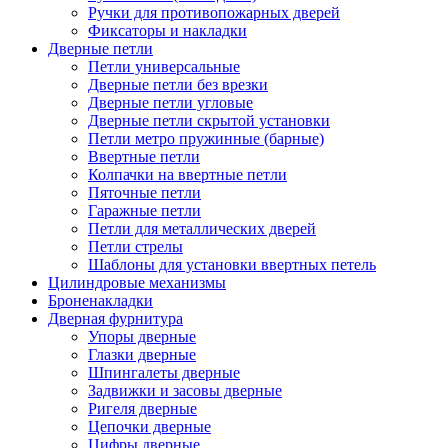
Ручки для противопожарных дверей
Фиксаторы и накладки
Дверные петли
Петли универсальные
Дверные петли без врезки
Дверные петли угловые
Дверные петли скрытой установки
Петли метро пружинные (барные)
Ввертные петли
Колпачки на ввертные петли
Пяточные петли
Гаражные петли
Петли для металлических дверей
Петли стрелы
Шаблоны для установки ввертных петель
Цилиндровые механизмы
Броненакладки
Дверная фурнитура
Упоры дверные
Глазки дверные
Шпингалеты дверные
Задвижки и засовы дверные
Ригеля дверные
Цепочки дверные
Цифры дверные