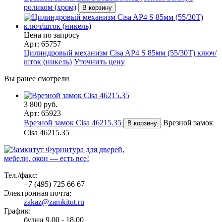
роликом (хром)
В корзину
Цена по запросу
Арт: 65757
Цилиндровый механизм Cisa AP4 S 85мм (55/30Т) ключ/
шток (никель)
Уточнить цену
Вы ранее смотрели
3 800 руб.
Арт: 65923
Врезной замок Cisa 46215.35
Врезной замок
В корзину
Cisa 46215.35
Фурнитура для дверей,
мебели, окон — есть все!
Тел./факс:
+7 (495) 725 66 67
Электронная почта:
zakaz@zamkitut.ru
График:
будни 9.00 - 18.00