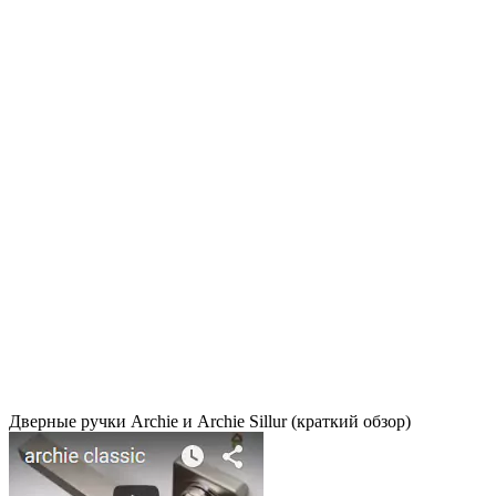
Дверные ручки Archie и Archie Sillur (краткий обзор)