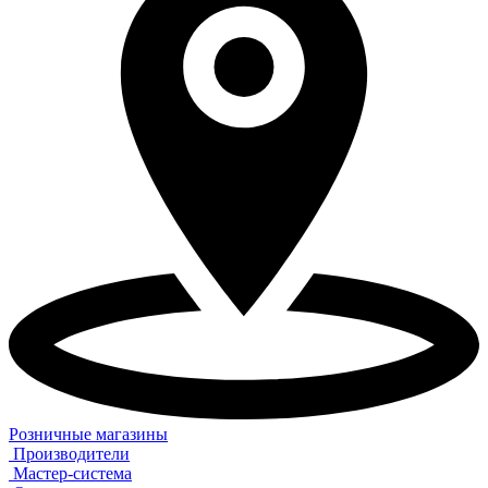
Розничные магазины
Производители
Мастер-система