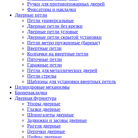
Ручки для противопожарных дверей
Фиксаторы и накладки
Дверные петли
Петли универсальные
Дверные петли без врезки
Дверные петли угловые
Дверные петли скрытой установки
Петли метро пружинные (барные)
Ввертные петли
Колпачки на ввертные петли
Пяточные петли
Гаражные петли
Петли для металлических дверей
Петли стрелы
Шаблоны для установки ввертных петель
Цилиндровые механизмы
Броненакладки
Дверная фурнитура
Упоры дверные
Глазки дверные
Шпингалеты дверные
Задвижки и засовы дверные
Ригеля дверные
Цепочки дверные
Цифры дверные