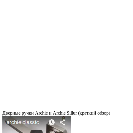
Дверные ручки Archie и Archie Sillur (краткий обзор)