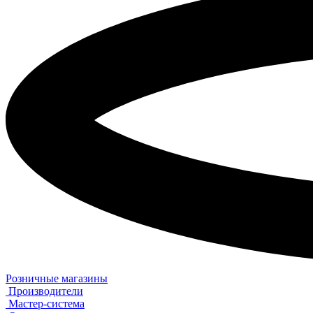
Розничные магазины
Производители
Мастер-система