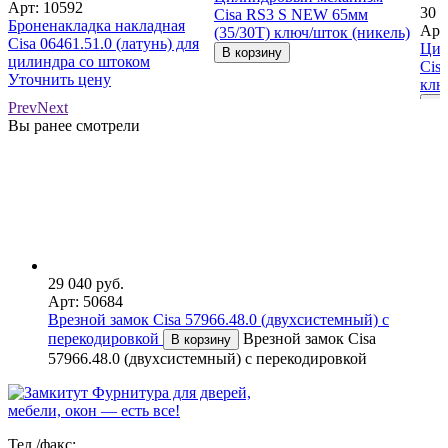
Арт: 10592
30 9
Cisa RS3 S NEW 65мм
Броненакладка накладная
Арт
(35/30T) ключ/шток (никель)
Cisa 06461.51.0 (латунь) для
Цил
В корзину
цилиндра со штоком
Cis
Уточнить цену
клю
В к
Prev
Next
Вы ранее смотрели
29 040 руб.
Арт: 50684
Врезной замок Cisa 57966.48.0 (двухсистемный) с
перекодировкой
Врезной замок Cisa
В корзину
57966.48.0 (двухсистемный) с перекодировкой
Фурнитура для дверей,
мебели, окон — есть все!
Тел./факс: