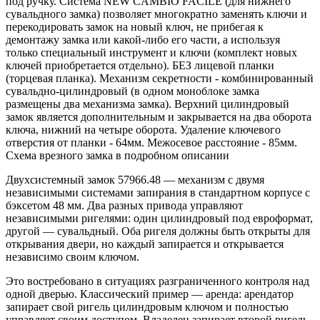
под ручку. Система NEW CAMBIO FACILE (для нижнего
сувальдного замка) позволяет многократно заменять ключи и
перекодировать замок на новый ключ, не прибегая к
демонтажу замка или какой-либо его части, а используя
только специальный инструмент и ключи (комплект новых
ключей приобретается отдельно). БЕЗ лицевой планки
(торцевая планка). Механизм секретности - комбинированный
сувальдно-цилиндровый (в одном моноблоке замка
размещены два механизма замка). Верхний цилиндровый
замок является дополнительным и закрывается на два оборота
ключа, нижний на четыре оборота. Удаление ключевого
отверстия от планки - 64мм. Межосевое расстояние - 85мм.
Схема врезного замка в подробном описании
Двухсистемный замок 57966.48 — механизм с двумя
независимыми системами запирания в стандартном корпусе с
бэксетом 48 мм. Два разных привода управляют
независимыми ригелями: один цилиндровый под евроформат,
другой — сувальдный. Оба ригеля должны быть открыты для
открывания двери, но каждый запирается и открывается
независимо своим ключом.
Это востребовано в ситуациях разграниченного контроля над
одной дверью. Классический пример — аренда: арендатор
запирает свой ригель цилиндровым ключом и полностью
управляет своим доступом. Владелец запирает второй ригель