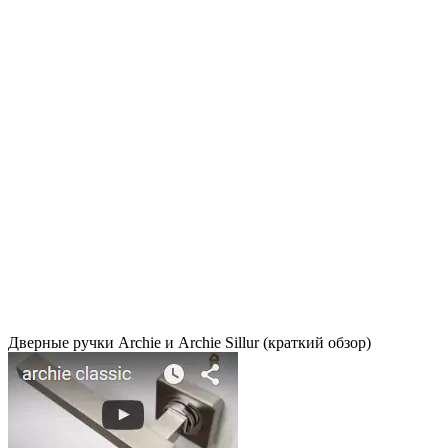
Дверные ручки Archie и Archie Sillur (краткий обзор)