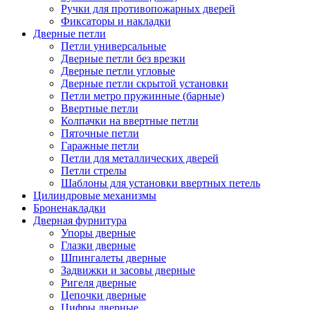
Ручки для противопожарных дверей
Фиксаторы и накладки
Дверные петли
Петли универсальные
Дверные петли без врезки
Дверные петли угловые
Дверные петли скрытой установки
Петли метро пружинные (барные)
Ввертные петли
Колпачки на ввертные петли
Пяточные петли
Гаражные петли
Петли для металлических дверей
Петли стрелы
Шаблоны для установки ввертных петель
Цилиндровые механизмы
Броненакладки
Дверная фурнитура
Упоры дверные
Глазки дверные
Шпингалеты дверные
Задвижки и засовы дверные
Ригеля дверные
Цепочки дверные
Цифры дверные