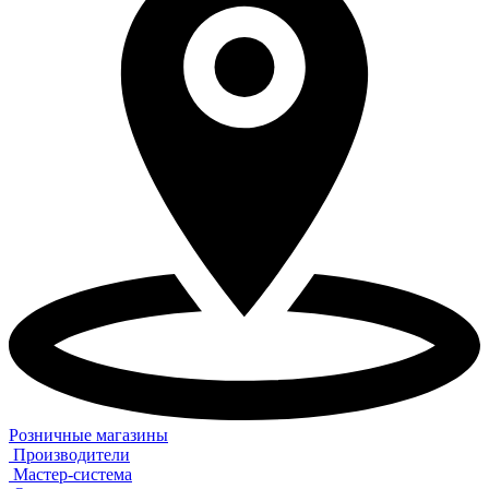
Розничные магазины
Производители
Мастер-система