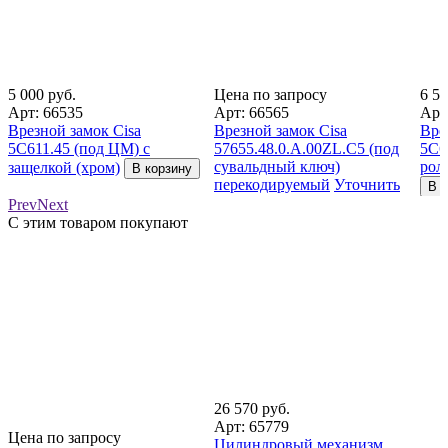
5 000 руб.
Цена по запросу
6 50
Арт: 66535
Арт: 66565
Арт
Врезной замок Cisa
Врезной замок Cisa
Вре
5С611.45 (под ЦМ) с
57655.48.0.A.00ZL.C5 (под
5С6
сувальдный ключ)
рол
защелкой (хром)
В корзину
перекодируемый
Уточнить
В к
цену
Prev
Next
С этим товаром покупают
26 570 руб.
Арт: 65779
Цена по запросу
Цилиндровый механизм