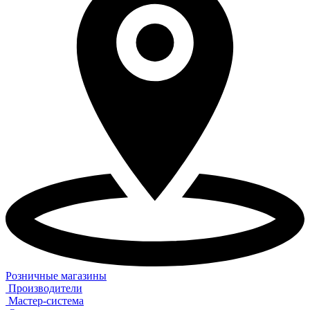
Розничные магазины
Производители
Мастер-система