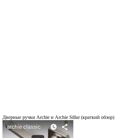
Дверные ручки Archie и Archie Sillur (краткий обзор)