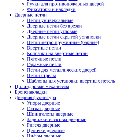
Ручки для противопожарных дверей
Фиксаторы и накладки
Дверные петли
Петли универсальные
Дверные петли без врезки
Дверные петли угловые
Дверные петли скрытой установки
Петли метро пружинные (барные)
Ввертные петли
Колпачки на ввертные петли
Пяточные петли
Гаражные петли
Петли для металлических дверей
Петли стрелы
Шаблоны для установки ввертных петель
Цилиндровые механизмы
Броненакладки
Дверная фурнитура
Упоры дверные
Глазки дверные
Шпингалеты дверные
Задвижки и засовы дверные
Ригеля дверные
Цепочки дверные
Цифры дверные