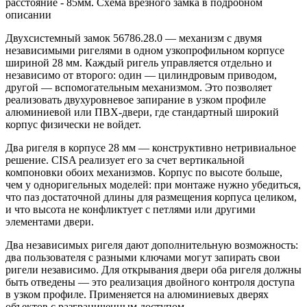
расстояние - 85мм. Схема врезного замка в подробном
описании
Двухсистемный замок 56786.28.0 — механизм с двумя
независимыми ригелями в одном узкопрофильном корпусе
шириной 28 мм. Каждый ригель управляется отдельно и
независимо от второго: один — цилиндровым приводом,
другой — вспомогательным механизмом. Это позволяет
реализовать двухуровневое запирание в узком профиле
алюминиевой или ПВХ-двери, где стандартный широкий
корпус физически не войдет.
Два ригеля в корпусе 28 мм — конструктивно нетривиальное
решение. CISA реализует его за счет вертикальной
компоновки обоих механизмов. Корпус по высоте больше,
чем у одноригельных моделей: при монтаже нужно убедиться,
что паз достаточной длины для размещения корпуса целиком,
и что высота не конфликтует с петлями или другими
элементами двери.
Два независимых ригеля дают дополнительную возможность:
два пользователя с разными ключами могут запирать свои
ригели независимо. Для открывания двери оба ригеля должны
быть отведены — это реализация двойного контроля доступа
в узком профиле. Применяется на алюминиевых дверях
объектов с разграниченным доступом.