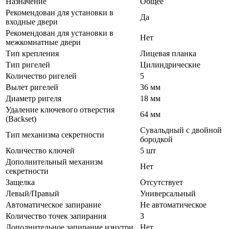
Назначение
Общее
Рекомендован для установки в
Да
входные двери
Рекомендован для установки в
Нет
межкомнатные двери
Тип крепления
Лицевая планка
Тип ригелей
Цилиндрические
Количество ригелей
5
Вылет ригелей
36 мм
Диаметр ригеля
18 мм
Удаление ключевого отверстия
64 мм
(Backset)
Сувальдный с двойной
Тип механизма секретности
бородкой
Количество ключей
5 шт
Дополнительный механизм
Нет
секретности
Защелка
Отсутствует
Левый/Правый
Универсальный
Автоматическое запирание
Не автоматическое
Количество точек запирания
3
Дополнительное запирание изнутри
Нет