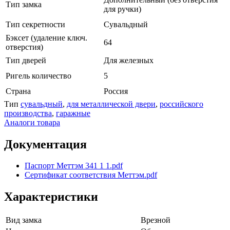
Тип замка
для ручки)
Тип секретности
Сувальдный
Бэксет (удаление ключ.
64
отверстия)
Тип дверей
Для железных
Ригель количество
5
Страна
Россия
Тип
сувальдный
,
для металлической двери
,
российского
производства
,
гаражные
Аналоги товара
Документация
Паспорт Меттэм 341 1 1.pdf
Сертификат соответствия Меттэм.pdf
Характеристики
Вид замка
Врезной