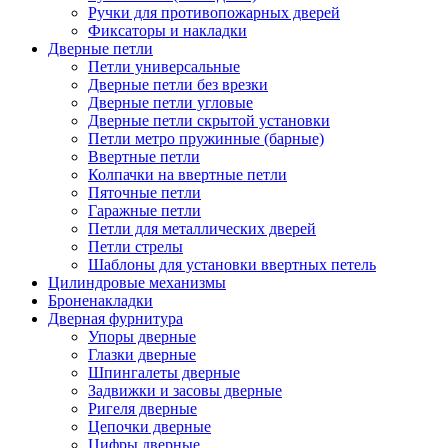
Ручки для противопожарных дверей
Фиксаторы и накладки
Дверные петли
Петли универсальные
Дверные петли без врезки
Дверные петли угловые
Дверные петли скрытой установки
Петли метро пружинные (барные)
Ввертные петли
Колпачки на ввертные петли
Пяточные петли
Гаражные петли
Петли для металлических дверей
Петли стрелы
Шаблоны для установки ввертных петель
Цилиндровые механизмы
Броненакладки
Дверная фурнитура
Упоры дверные
Глазки дверные
Шпингалеты дверные
Задвижки и засовы дверные
Ригеля дверные
Цепочки дверные
Цифры дверные