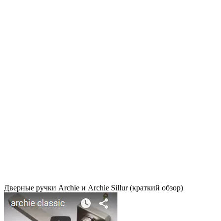
Дверные ручки Archie и Archie Sillur (краткий обзор)