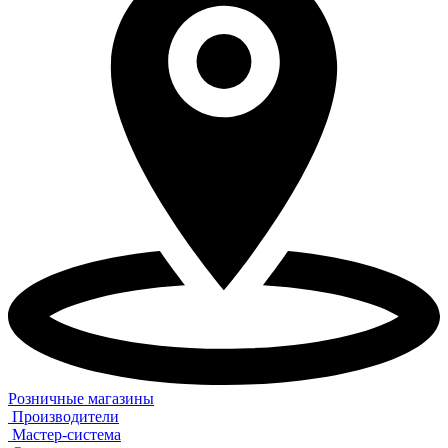
Розничные магазины
Производители
Мастер-система