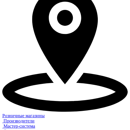
Розничные магазины
Производители
Мастер-система