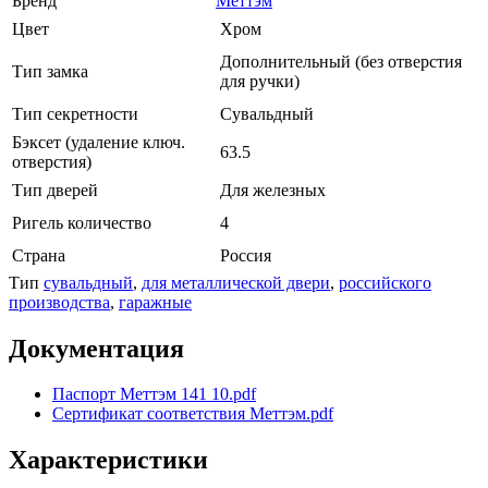
Бренд
Меттэм
Цвет
Хром
Дополнительный (без отверстия
Тип замка
для ручки)
Тип секретности
Сувальдный
Бэксет (удаление ключ.
63.5
отверстия)
Тип дверей
Для железных
Ригель количество
4
Страна
Россия
Тип
сувальдный
,
для металлической двери
,
российского
производства
,
гаражные
Документация
Паспорт Меттэм 141 10.pdf
Сертификат соответствия Меттэм.pdf
Характеристики