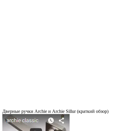
Дверные ручки Archie и Archie Sillur (краткий обзор)