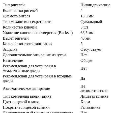
Тип ригелей
Цилиндрические
Количество ригелей
4
Диаметр ригеля
15,5 мм
Тип механизма секретности
Сувальдный
Количество ключей
5 шт
Удаление ключевого отверстия (Backset)
63,5 мм
Вылет ригелей
40 мм
Количество точек запирания
3
Защелка
Отсутствует
Дополнительное запирание изнутри
Нет
Назначение
Общее
Рекомендован для установки в
Нет
межкомнатные двери
Рекомендован для установки в входные
Да
двери
Не
Автоматическое запирание
автоматическое
Тип крепления врезн. замка
Лицевая планка
Цвет лицевой планки
Хром
Покрытие лицевой планки
Гальваника
Дополнительный механизм секретности
Нет