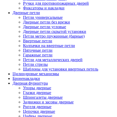
Ручки для противопожарных дверей
Фиксаторы и накладки
Дверные петли
Петли универсальные
Дверные петли без врезки
Дверные петли угловые
Дверные петли скрытой установки
Петли метро пружинные (барные)
Ввертные петли
Колпачки на ввертные петли
Пяточные петли
Гаражные петли
Петли для металлических дверей
Петли стрелы
Шаблоны для установки ввертных петель
Цилиндровые механизмы
Броненакладки
Дверная фурнитура
Упоры дверные
Глазки дверные
Шпингалеты дверные
Задвижки и засовы дверные
Ригеля дверные
Цепочки дверные
Цифры дверные