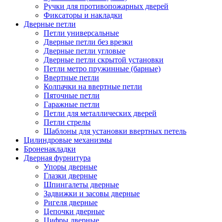
Ручки для противопожарных дверей
Фиксаторы и накладки
Дверные петли
Петли универсальные
Дверные петли без врезки
Дверные петли угловые
Дверные петли скрытой установки
Петли метро пружинные (барные)
Ввертные петли
Колпачки на ввертные петли
Пяточные петли
Гаражные петли
Петли для металлических дверей
Петли стрелы
Шаблоны для установки ввертных петель
Цилиндровые механизмы
Броненакладки
Дверная фурнитура
Упоры дверные
Глазки дверные
Шпингалеты дверные
Задвижки и засовы дверные
Ригеля дверные
Цепочки дверные
Цифры дверные