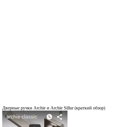
Дверные ручки Archie и Archie Sillur (краткий обзор)