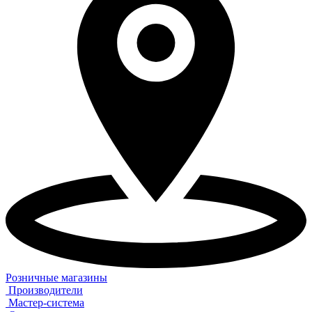
Розничные магазины
Производители
Мастер-система