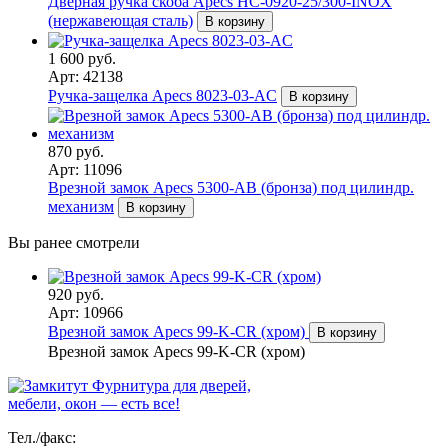
Дверная ручка скоба Apecs HC-0920-25/300-INOX
(нержавеющая сталь)
В корзину
1 600 руб.
Арт: 42138
Ручка-защелка Apecs 8023-03-AC
В корзину
870 руб.
Арт: 11096
Врезной замок Apecs 5300-AB (бронза) под цилиндр.
механизм
В корзину
Вы ранее смотрели
920 руб.
Арт: 10966
Врезной замок Apecs 99-K-CR (хром)
В корзину
Врезной замок Apecs 99-K-CR (хром)
Фурнитура для дверей,
мебели, окон — есть все!
Тел./факс: