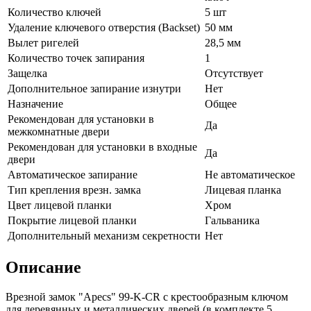
Количество ключей
5 шт
Удаление ключевого отверстия (Backset)
50 мм
Вылет ригелей
28,5 мм
Количество точек запирания
1
Защелка
Отсутствует
Дополнительное запирание изнутри
Нет
Назначение
Общее
Рекомендован для установки в
Да
межкомнатные двери
Рекомендован для установки в входные
Да
двери
Автоматическое запирание
Не автоматическое
Тип крепления врезн. замка
Лицевая планка
Цвет лицевой планки
Хром
Покрытие лицевой планки
Гальваника
Дополнительный механизм секретности
Нет
Описание
Врезной замок "Apecs" 99-K-CR с крестообразным ключом
для деревянных и металлических дверей (в комплекте 5