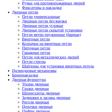
Ручки для противопожарных дверей
Фиксаторы и накладки
Дверные петли
Петли универсальные
Дверные петли без врезки
Дверные петли угловые
Дверные петли скрытой установки
Петли метро пружинные (барные)
Ввертные петли
Колпачки на ввертные петли
Пяточные петли
Гаражные петли
Петли для металлических дверей
Петли стрелы
Шаблоны для установки ввертных петель
Цилиндровые механизмы
Броненакладки
Дверная фурнитура
Упоры дверные
Глазки дверные
Шпингалеты дверные
Задвижки и засовы дверные
Ригеля дверные
Цепочки дверные
Цифры дверные