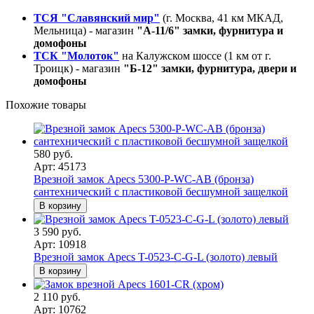
ТСЯ "Славянский мир"
(г. Москва, 41 км МКАД,
Мельница) - магазин
"А-11/6" замки, фурнитура и
домофоны
ТСК "Молоток"
на Калужском шоссе (1 км от г.
Троицк) - магазин
"Б-12" замки, фурнитура, двери и
домофоны
Похожие товары
580 руб.
Арт: 45173
Врезной замок Apecs 5300-P-WC-AB (бронза)
сантехнический с пластиковой бесшумной защелкой
В корзину
3 590 руб.
Арт: 10918
Врезной замок Apecs T-0523-C-G-L (золото) левый
В корзину
2 110 руб.
Арт: 10762