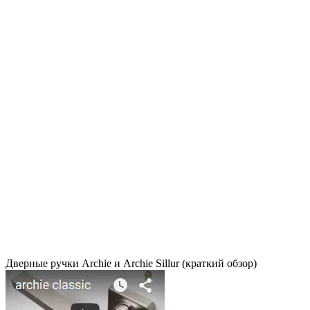
Дверные ручки Archie и Archie Sillur (краткий обзор)