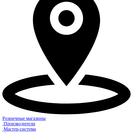
Розничные магазины
Производители
Мастер-система