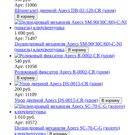
Арт: 11006
Шпингалет дверной Apecs DB-02-120-CR (хром)
В корзину
1 690 руб.
Арт: 71497
Цилиндровый механизм Apecs SM-90(30C/60)-C-NI
(никель) ключ/вертушка
В корзину
540 руб.
Арт: 11058
Роликовый фиксатор Apecs R-0002-CR (хром)
В корзину
200 руб.
Арт: 11109
Упор дверной Apecs DS-0015-CR (хром)
В корзину
1 010 руб.
Арт: 10572
Цилиндровый механизм Apecs SC-70-C-G (золото)
ключ/вертушка
В корзину