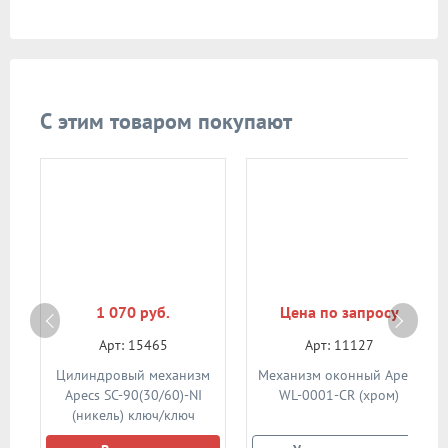
С этим товаром покупают
1 070 руб.
Цена по запросу
Арт: 15465
Арт: 11127
м
Цилиндровый механизм
Механизм оконный Apecs
I
Apecs SC-90(30/60)-NI
WL-0001-CR (хром)
(никель) ключ/ключ