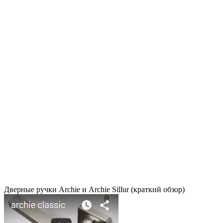
Дверные ручки Archie и Archie Sillur (краткий обзор)