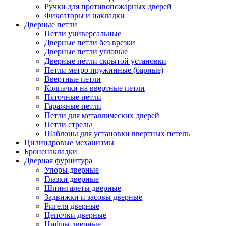
Ручки для противопожарных дверей
Фиксаторы и накладки
Дверные петли
Петли универсальные
Дверные петли без врезки
Дверные петли угловые
Дверные петли скрытой установки
Петли метро пружинные (барные)
Ввертные петли
Колпачки на ввертные петли
Пяточные петли
Гаражные петли
Петли для металлических дверей
Петли стрелы
Шаблоны для установки ввертных петель
Цилиндровые механизмы
Броненакладки
Дверная фурнитура
Упоры дверные
Глазки дверные
Шпингалеты дверные
Задвижки и засовы дверные
Ригеля дверные
Цепочки дверные
Цифры дверные