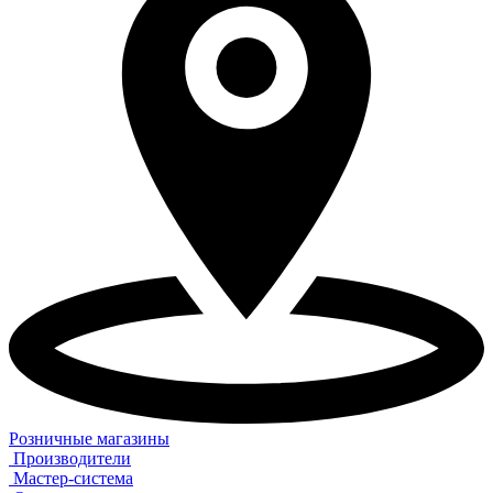
Розничные магазины
Производители
Мастер-система