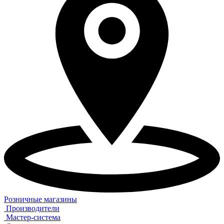
Розничные магазины
Производители
Мастер-система