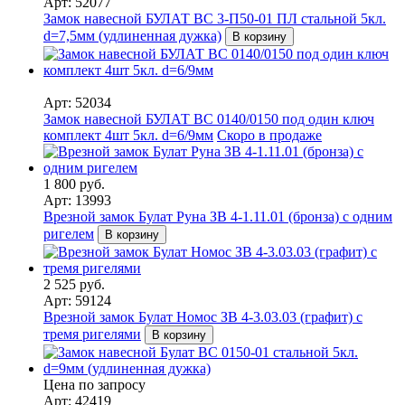
Арт: 52077
Замок навесной БУЛАТ ВС 3-П50-01 ПЛ стальной 5кл.
d=7,5мм (удлиненная дужка)
В корзину
Арт: 52034
Замок навесной БУЛАТ ВС 0140/0150 под один ключ
комплект 4шт 5кл. d=6/9мм
Скоро в продаже
1 800 руб.
Арт: 13993
Врезной замок Булат Руна ЗВ 4-1.11.01 (бронза) с одним
ригелем
В корзину
2 525 руб.
Арт: 59124
Врезной замок Булат Номос ЗВ 4-3.03.03 (графит) с
тремя ригелями
В корзину
Цена по запросу
Арт: 42419