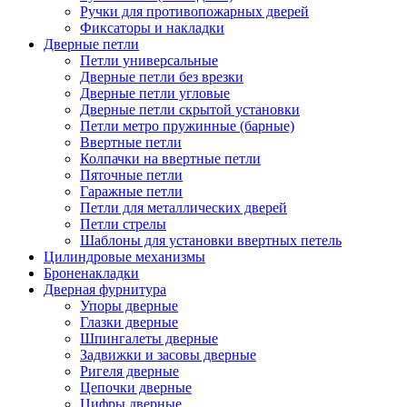
Ручки для противопожарных дверей
Фиксаторы и накладки
Дверные петли
Петли универсальные
Дверные петли без врезки
Дверные петли угловые
Дверные петли скрытой установки
Петли метро пружинные (барные)
Ввертные петли
Колпачки на ввертные петли
Пяточные петли
Гаражные петли
Петли для металлических дверей
Петли стрелы
Шаблоны для установки ввертных петель
Цилиндровые механизмы
Броненакладки
Дверная фурнитура
Упоры дверные
Глазки дверные
Шпингалеты дверные
Задвижки и засовы дверные
Ригеля дверные
Цепочки дверные
Цифры дверные