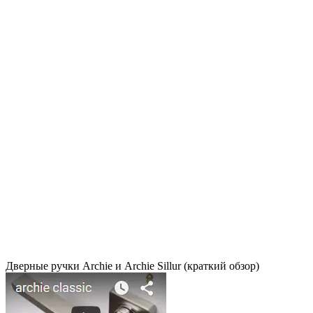
Дверные ручки Archie и Archie Sillur (краткий обзор)