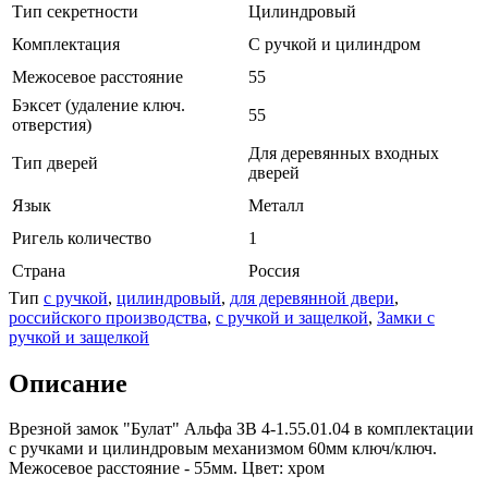
Тип секретности
Цилиндровый
Комплектация
С ручкой и цилиндром
Межосевое расстояние
55
Бэксет (удаление ключ.
55
отверстия)
Для деревянных входных
Тип дверей
дверей
Язык
Металл
Ригель количество
1
Страна
Россия
Тип
с ручкой
,
цилиндровый
,
для деревянной двери
,
российского производства
,
с ручкой и защелкой
,
Замки с
ручкой и защелкой
Описание
Врезной замок "Булат" Альфа ЗВ 4-1.55.01.04 в комплектации
с ручками и цилиндровым механизмом 60мм ключ/ключ.
Межосевое расстояние - 55мм. Цвет: хром