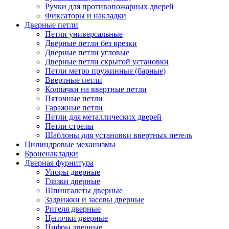
Ручки для противопожарных дверей
Фиксаторы и накладки
Дверные петли
Петли универсальные
Дверные петли без врезки
Дверные петли угловые
Дверные петли скрытой установки
Петли метро пружинные (барные)
Ввертные петли
Колпачки на ввертные петли
Пяточные петли
Гаражные петли
Петли для металлических дверей
Петли стрелы
Шаблоны для установки ввертных петель
Цилиндровые механизмы
Броненакладки
Дверная фурнитура
Упоры дверные
Глазки дверные
Шпингалеты дверные
Задвижки и засовы дверные
Ригеля дверные
Цепочки дверные
Цифры дверные