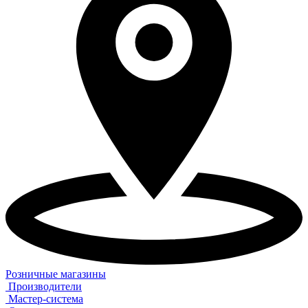
Розничные магазины
Производители
Мастер-система