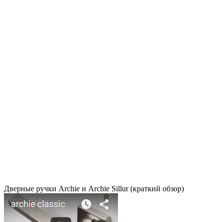
Дверные ручки Archie и Archie Sillur (краткий обзор)