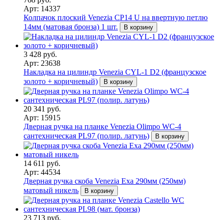
Арт: 14337
Колпачок плоский Venezia CP14 U на ввертную петлю
14мм (матовая бронза) 1 шт.
В корзину
3 428 руб.
Арт: 23638
Накладка на цилиндр Venezia CYL-1 D2 (французское
золото + коричневый)
В корзину
20 341 руб.
Арт: 15915
Дверная ручка на планке Venezia Olimpo WC-4
сантехническая PL97 (полир. латунь)
В корзину
14 611 руб.
Арт: 44534
Дверная ручка скоба Venezia Exa 290мм (250мм)
матовый никель
В корзину
23 713 руб.