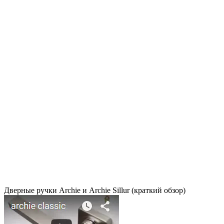
Дверные ручки Archie и Archie Sillur (краткий обзор)