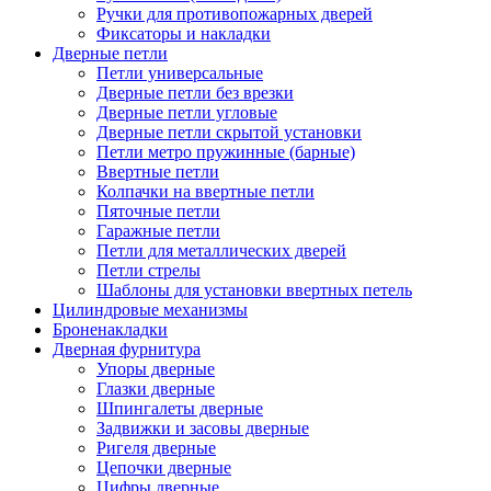
Ручки для противопожарных дверей
Фиксаторы и накладки
Дверные петли
Петли универсальные
Дверные петли без врезки
Дверные петли угловые
Дверные петли скрытой установки
Петли метро пружинные (барные)
Ввертные петли
Колпачки на ввертные петли
Пяточные петли
Гаражные петли
Петли для металлических дверей
Петли стрелы
Шаблоны для установки ввертных петель
Цилиндровые механизмы
Броненакладки
Дверная фурнитура
Упоры дверные
Глазки дверные
Шпингалеты дверные
Задвижки и засовы дверные
Ригеля дверные
Цепочки дверные
Цифры дверные