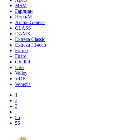
MSM
Гардиан
Нора-М
Archie Genesis
CLASS
DAMX
Extreza Classic
Extreza Hi-tech
Forme
Fuaro
Ghidini
Uno
Valley
VDF
Venezia
1
2
3
...
55
56