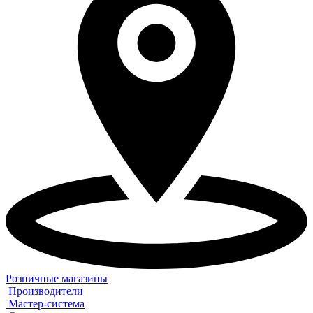
Розничные магазины
Производители
Мастер-система