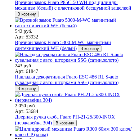
Врезной замок Fuaro P85C-50 WH под цилиндр.
механизм (белый) с пластиковой бесшумной защелкой
В корзину
542 руб.
Арт: 53932
Врезной замок Fuaro 5300-M-WС магнитный
сантехнический WH (белый)
В корзину
243 руб.
Арт: 61847
Накладка декоративная Fuaro ESC 486 RL S-auto
сувальдная с авто. шторками SSG (сатин.золото)
В корзину
2 050 руб.
Арт: 53684
Дверная ручка скоба Fuaro PH-21-25/300-INOX
(нержавейка 304)
В корзину