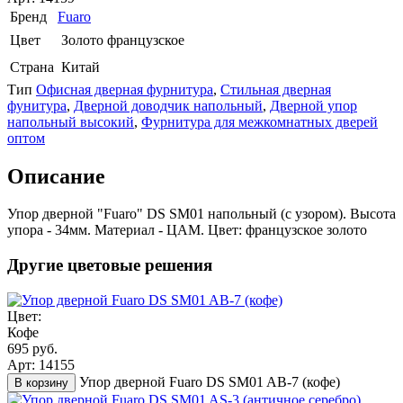
Бренд
Fuaro
Цвет
Золото французское
Страна
Китай
Тип
Офисная дверная фурнитура
,
Стильная дверная
фунитура
,
Дверной доводчик напольный
,
Дверной упор
напольный высокий
,
Фурнитура для межкомнатных дверей
оптом
Описание
Упор дверной "Fuaro" DS SM01 напольный (с узором). Высота
упора - 34мм. Материал - ЦАМ. Цвет: французское золото
Другие цветовые решения
Цвет:
Кофе
695 руб.
Арт: 14155
Упор дверной Fuaro DS SM01 AB-7 (кофе)
В корзину