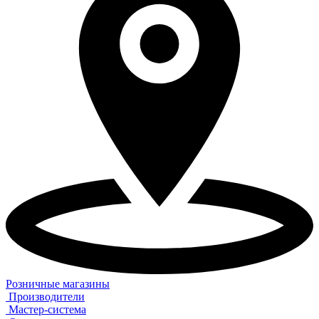
Розничные магазины
Производители
Мастер-система