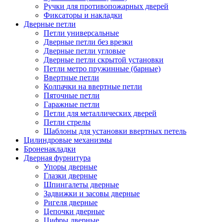
Ручки для противопожарных дверей
Фиксаторы и накладки
Дверные петли
Петли универсальные
Дверные петли без врезки
Дверные петли угловые
Дверные петли скрытой установки
Петли метро пружинные (барные)
Ввертные петли
Колпачки на ввертные петли
Пяточные петли
Гаражные петли
Петли для металлических дверей
Петли стрелы
Шаблоны для установки ввертных петель
Цилиндровые механизмы
Броненакладки
Дверная фурнитура
Упоры дверные
Глазки дверные
Шпингалеты дверные
Задвижки и засовы дверные
Ригеля дверные
Цепочки дверные
Цифры дверные