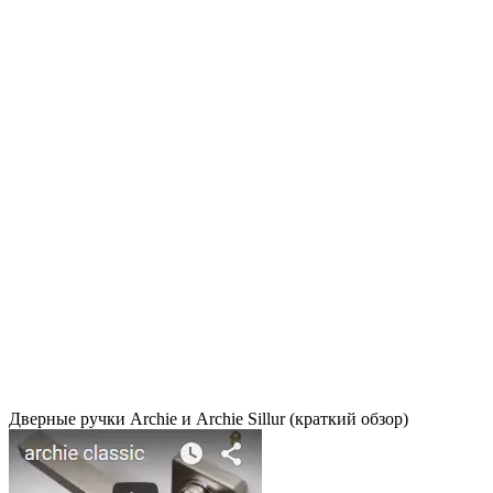
Дверные ручки Archie и Archie Sillur (краткий обзор)