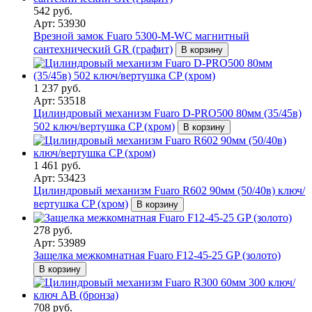
542 руб.
Арт: 53930
Врезной замок Fuaro 5300-M-WС магнитный
сантехнический GR (графит)
В корзину
1 237 руб.
Арт: 53518
Цилиндровый механизм Fuaro D-PRO500 80мм (35/45в)
502 ключ/вертушка CP (хром)
В корзину
1 461 руб.
Арт: 53423
Цилиндровый механизм Fuaro R602 90мм (50/40в) ключ/
вертушка CP (хром)
В корзину
278 руб.
Арт: 53989
Защелка межкомнатная Fuaro F12-45-25 GP (золото)
В корзину
708 руб.