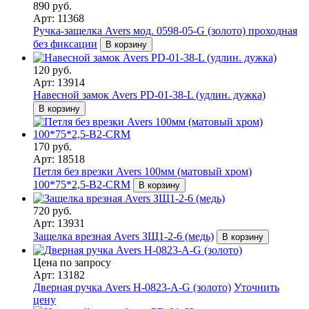
890 руб.
Арт: 11368
Ручка-защелка Avers мод. 0598-05-G (золото) проходная
без фиксации
В корзину
120 руб.
Арт: 13914
Навесной замок Avers PD-01-38-L (удлин. дужка)
В корзину
170 руб.
Арт: 18518
Петля без врезки Avers 100мм (матовый хром)
100*75*2,5-B2-CRM
В корзину
720 руб.
Арт: 13931
Защелка врезная Avers ЗЩ1-2-6 (медь)
В корзину
Цена по запросу
Арт: 13182
Дверная ручка Avers H-0823-A-G (золото)
Уточнить
цену