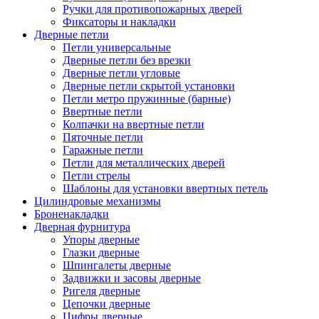
Ручки для противопожарных дверей
Фиксаторы и накладки
Дверные петли
Петли универсальные
Дверные петли без врезки
Дверные петли угловые
Дверные петли скрытой установки
Петли метро пружинные (барные)
Ввертные петли
Колпачки на ввертные петли
Пяточные петли
Гаражные петли
Петли для металлических дверей
Петли стрелы
Шаблоны для установки ввертных петель
Цилиндровые механизмы
Броненакладки
Дверная фурнитура
Упоры дверные
Глазки дверные
Шпингалеты дверные
Задвижки и засовы дверные
Ригеля дверные
Цепочки дверные
Цифры дверные