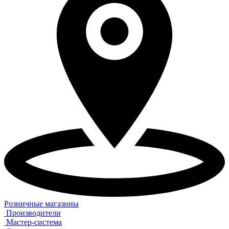
Розничные магазины
Производители
Мастер-система