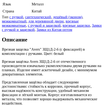
Язык
Металл
Страна
Китай
Тип
с ручкой
,
сантехнический
,
дешёвый (эконом)
,
межкомнатный
,
для деревянной двери
,
врезные
межкомнатные
,
с ручкой и защелкой
,
врезные защелки
,
Замки
с ручкой и защелкой
,
Замки из Китая оптом
Описание
Врезная защелка "Avers" ЗЩ1Д-2-6 (с фиксацией) в
комплектации с ручками. Цвет: белый
Врезная защёлка Avers ЗЩ1Д-2-6 от отечественного
производителя изначально укомплектована двумя ручками на
планках. Изделие имеет аскетичный дизайн, с минимумом
декоративных элементов.
Представленная защёлка обладает следующими
достоинствами: стойкость к коррозии, прочный корпус,
высокая надёжность конструкции, удобный механизм
фиксации и лёгкий монтаж. Корпус изготавливается из
металла, что позволяет хорошо выдерживать механические
воздействия.