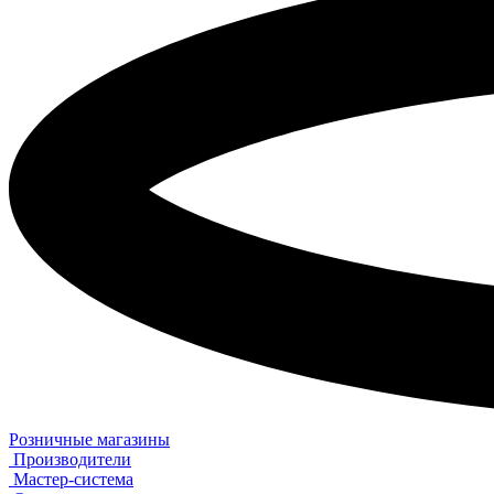
Розничные магазины
Производители
Мастер-система