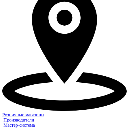
Розничные магазины
Производители
Мастер-система