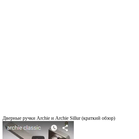
Дверные ручки Archie и Archie Sillur (краткий обзор)