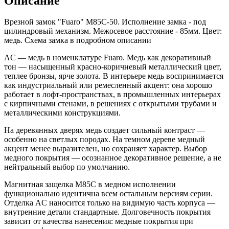
Описание
Врезной замок "Fuaro" M85C-50. Исполнение замка - под
цилиндровый механизм. Межосевое расстояние - 85мм. Цвет:
медь. Схема замка в подробном описании
AC — медь в номенклатуре Fuaro. Медь как декоративный
тон — насыщенный красно-коричневый металлический цвет,
теплее бронзы, ярче золота. В интерьере медь воспринимается
как индустриальный или ремесленный акцент: она хорошо
работает в лофт-пространствах, в промышленных интерьерах
с кирпичными стенами, в решениях с открытыми трубами и
металлическими конструкциями.
На деревянных дверях медь создает сильный контраст —
особенно на светлых породах. На темном дереве медный
акцент менее выразителен, но сохраняет характер. Выбор
медного покрытия — осознанное декоративное решение, а не
нейтральный выбор по умолчанию.
Магнитная защелка M85C в медном исполнении
функционально идентична всем остальным версиям серии.
Отделка AC наносится только на видимую часть корпуса —
внутренние детали стандартные. Долговечность покрытия
зависит от качества нанесения: медные покрытия при