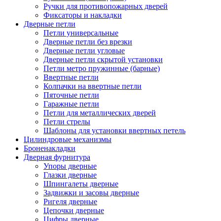
Ручки для противопожарных дверей
Фиксаторы и накладки
Дверные петли
Петли универсальные
Дверные петли без врезки
Дверные петли угловые
Дверные петли скрытой установки
Петли метро пружинные (барные)
Ввертные петли
Колпачки на ввертные петли
Пяточные петли
Гаражные петли
Петли для металлических дверей
Петли стрелы
Шаблоны для установки ввертных петель
Цилиндровые механизмы
Броненакладки
Дверная фурнитура
Упоры дверные
Глазки дверные
Шпингалеты дверные
Задвижки и засовы дверные
Ригеля дверные
Цепочки дверные
Цифры дверные