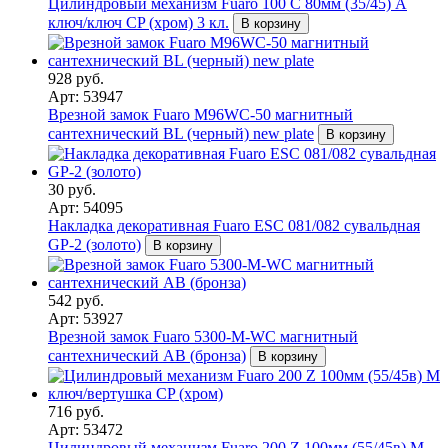
Цилиндровый механизм Fuaro 100 C 80мм (35/45) A
ключ/ключ CP (хром) 3 кл.
В корзину
928 руб.
Арт: 53947
Врезной замок Fuaro M96WC-50 магнитный
сантехнический BL (черный) new plate
В корзину
30 руб.
Арт: 54095
Накладка декоративная Fuaro ESC 081/082 сувальдная
GP-2 (золото)
В корзину
542 руб.
Арт: 53927
Врезной замок Fuaro 5300-M-WС магнитный
сантехнический AB (бронза)
В корзину
716 руб.
Арт: 53472
Цилиндровый механизм Fuaro 200 Z 100мм (55/45в) M