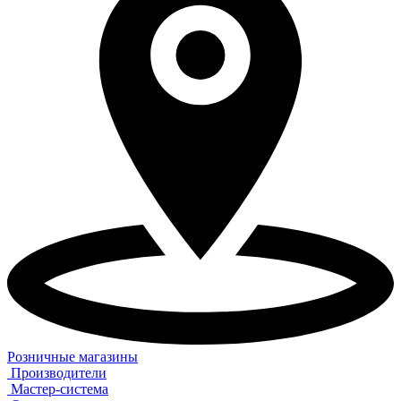
Розничные магазины
Производители
Мастер-система