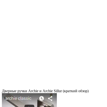
Дверные ручки Archie и Archie Sillur (краткий обзор)