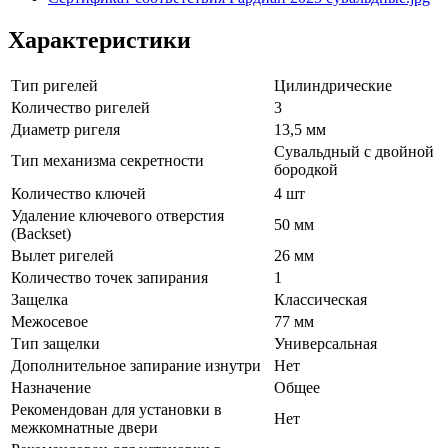
Характеристики
Тип ригелей
Цилиндрические
Количество ригелей
3
Диаметр ригеля
13,5 мм
Сувальдный с двойной
Тип механизма секретности
бородкой
Количество ключей
4 шт
Удаление ключевого отверстия
50 мм
(Backset)
Вылет ригелей
26 мм
Количество точек запирания
1
Защелка
Классическая
Межосевое
77 мм
Тип защелки
Универсальная
Дополнительное запирание изнутри
Нет
Назначение
Общее
Рекомендован для установки в
Нет
межкомнатные двери