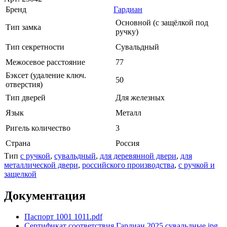
Бренд
Гардиан
Основной (с защёлкой под
Тип замка
ручку)
Тип секретности
Сувальдный
Межосевое расстояние
77
Бэксет (удаление ключ.
50
отверстия)
Тип дверей
Для железных
Язык
Металл
Ригель количество
3
Страна
Россия
Тип
с ручкой
,
сувальдный
,
для деревянной двери
,
для
металлической двери
,
российского производства
,
с ручкой и
защелкой
Документация
Паспорт 1001 1011.pdf
Сертификат соответствия Гардиан 2025 сувальдные.jpg