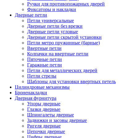
Ручки для противопожарных дверей
Фиксаторы и накладки
Дверные петли
Петли универсальные
Дверные петли без врезки
Дверные петли угловые
Дверные петли скрытой установки
Петли метро пружинные (барные)
Ввертные петли
Колпачки на ввертные петли
Пяточные петли
Гаражные петли
Петли для металлических дверей
Петли стрелы
Шаблоны для установки ввертных петель
Цилиндровые механизмы
Броненакладки
Дверная фурнитура
Упоры дверные
Глазки дверные
Шпингалеты дверные
Задвижки и засовы дверные
Ригеля дверные
Цепочки дверные
Цифры дверные