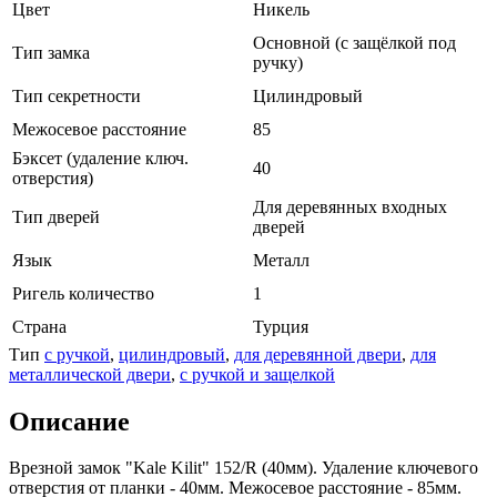
Цвет
Никель
Основной (с защёлкой под
Тип замка
ручку)
Тип секретности
Цилиндровый
Межосевое расстояние
85
Бэксет (удаление ключ.
40
отверстия)
Для деревянных входных
Тип дверей
дверей
Язык
Металл
Ригель количество
1
Страна
Турция
Тип
с ручкой
,
цилиндровый
,
для деревянной двери
,
для
металлической двери
,
с ручкой и защелкой
Описание
Врезной замок "Kale Kilit" 152/R (40мм). Удаление ключевого
отверстия от планки - 40мм. Межосевое расстояние - 85мм.