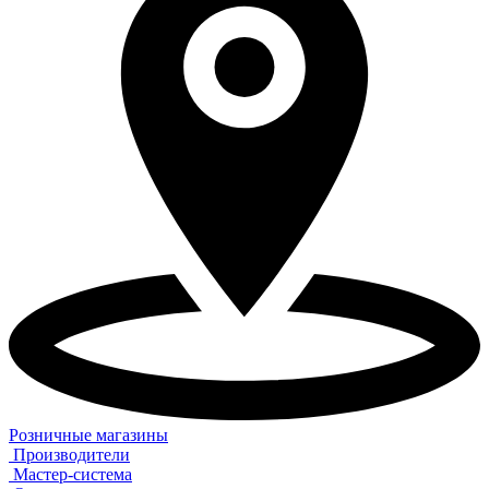
Розничные магазины
Производители
Мастер-система