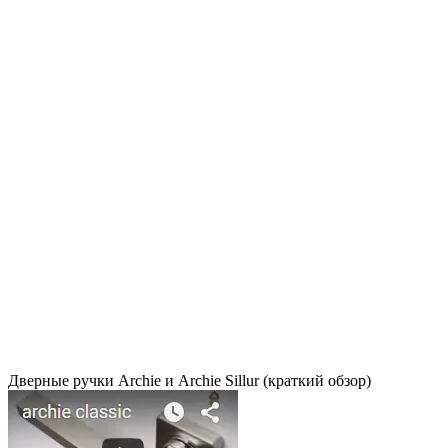
Дверные ручки Archie и Archie Sillur (краткий обзор)