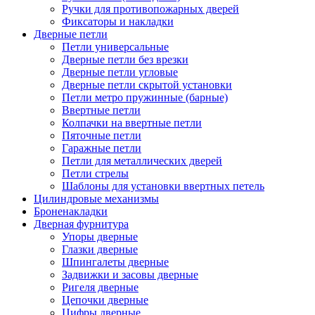
Ручки для противопожарных дверей
Фиксаторы и накладки
Дверные петли
Петли универсальные
Дверные петли без врезки
Дверные петли угловые
Дверные петли скрытой установки
Петли метро пружинные (барные)
Ввертные петли
Колпачки на ввертные петли
Пяточные петли
Гаражные петли
Петли для металлических дверей
Петли стрелы
Шаблоны для установки ввертных петель
Цилиндровые механизмы
Броненакладки
Дверная фурнитура
Упоры дверные
Глазки дверные
Шпингалеты дверные
Задвижки и засовы дверные
Ригеля дверные
Цепочки дверные
Цифры дверные