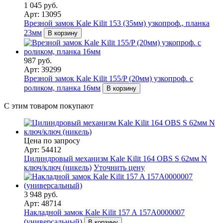
1 045 руб.
Арт: 13095
Врезной замок Kale Kilit 153 (35мм) узкопроф., планка
23мм
В корзину
987 руб.
Арт: 39299
Врезной замок Kale Kilit 155/P (20мм) узкопроф. с
роликом, планка 16мм
В корзину
С этим товаром покупают
Цена по запросу
Арт: 54412
Цилиндровый механизм Kale Kilit 164 OBS S 62мм N
ключ/ключ (никель)
Уточнить цену
3 948 руб.
Арт: 48714
Накладной замок Kale Kilit 157 A 157A0000007
(универсальный)
В корзину