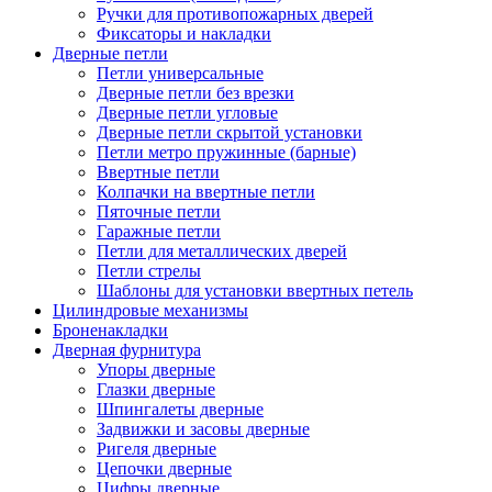
Ручки для противопожарных дверей
Фиксаторы и накладки
Дверные петли
Петли универсальные
Дверные петли без врезки
Дверные петли угловые
Дверные петли скрытой установки
Петли метро пружинные (барные)
Ввертные петли
Колпачки на ввертные петли
Пяточные петли
Гаражные петли
Петли для металлических дверей
Петли стрелы
Шаблоны для установки ввертных петель
Цилиндровые механизмы
Броненакладки
Дверная фурнитура
Упоры дверные
Глазки дверные
Шпингалеты дверные
Задвижки и засовы дверные
Ригеля дверные
Цепочки дверные
Цифры дверные