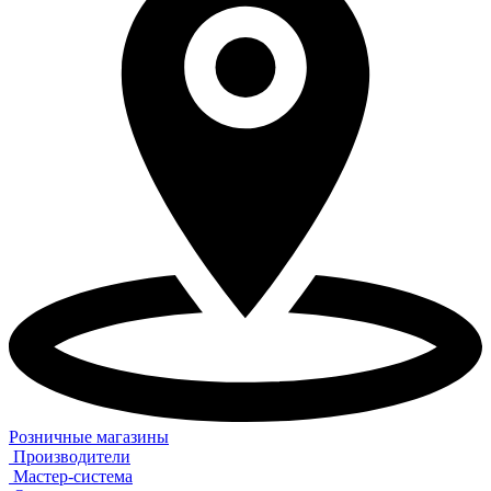
Розничные магазины
Производители
Мастер-система