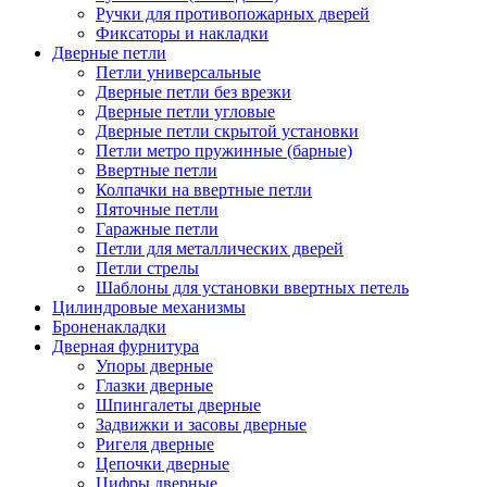
Ручки для противопожарных дверей
Фиксаторы и накладки
Дверные петли
Петли универсальные
Дверные петли без врезки
Дверные петли угловые
Дверные петли скрытой установки
Петли метро пружинные (барные)
Ввертные петли
Колпачки на ввертные петли
Пяточные петли
Гаражные петли
Петли для металлических дверей
Петли стрелы
Шаблоны для установки ввертных петель
Цилиндровые механизмы
Броненакладки
Дверная фурнитура
Упоры дверные
Глазки дверные
Шпингалеты дверные
Задвижки и засовы дверные
Ригеля дверные
Цепочки дверные
Цифры дверные