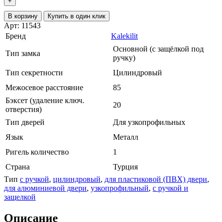
+
В корзину
Купить в один клик
Арт: 11543
Бренд
Kalekilit
Основной (с защёлкой под
Тип замка
ручку)
Тип секретности
Цилиндровый
Межосевое расстояние
85
Бэксет (удаление ключ.
20
отверстия)
Тип дверей
Для узкопрофильных
Язык
Металл
Ригель количество
1
Страна
Турция
Тип
с ручкой
,
цилиндровый
,
для пластиковой (ПВХ) двери
,
для алюминиевой двери
,
узкопрофильный
,
с ручкой и
защелкой
Описание