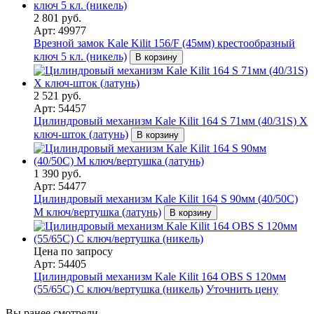
2 801 руб.
Арт: 49977
Врезной замок Kale Kilit 156/F (45мм) крестообразный
ключ 5 кл. (никель)
В корзину
2 521 руб.
Арт: 54457
Цилиндровый механизм Kale Kilit 164 S 71мм (40/31S) X
ключ-шток (латунь)
В корзину
1 390 руб.
Арт: 54477
Цилиндровый механизм Kale Kilit 164 S 90мм (40/50С)
M ключ/вертушка (латунь)
В корзину
Цена по запросу
Арт: 54405
Цилиндровый механизм Kale Kilit 164 OBS S 120мм
(55/65C) C ключ/вертушка (никель)
Уточнить цену
Вы ранее смотрели