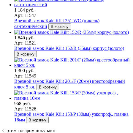
1 184 руб.
Арт: 11547
Врезной замок Kale Kilit 251 WC (никель)
сантехнический
В корзину
1 846 руб.
Арт: 11521
Врезной замок Kale Kilit 152/R (35мм) корпус (золото)
В корзину
1 300 руб.
Арт: 11549
Врезной замок Kale Kilit 201/F (20мм) крестообразный
ключ 5 кл.
В корзину
968 руб.
Арт: 11526
Врезной замок Kale Kilit 153/P (30мм) узкопроф., планка
16мм
В корзину
С этим товаром покупают