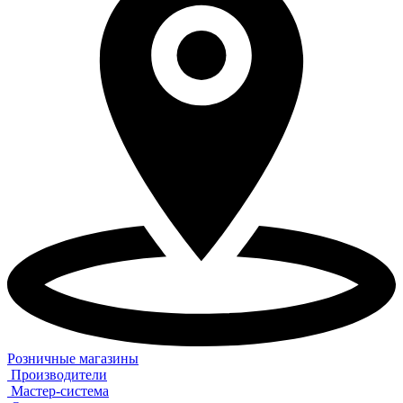
Розничные магазины
Производители
Мастер-система