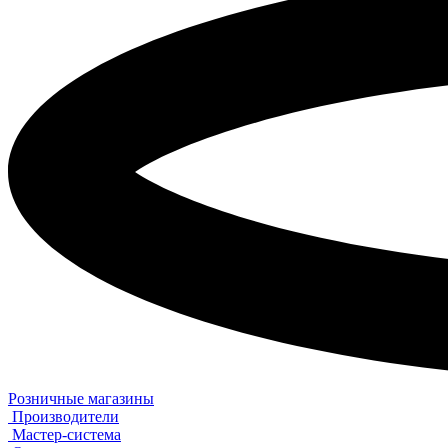
Розничные магазины
Производители
Мастер-система