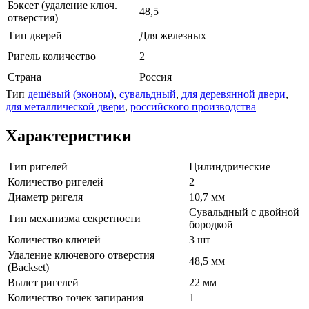
Бэксет (удаление ключ.
48,5
отверстия)
Тип дверей
Для железных
Ригель количество
2
Страна
Россия
Тип
дешёвый (эконом)
,
сувальдный
,
для деревянной двери
,
для металлической двери
,
российского производства
Характеристики
Тип ригелей
Цилиндрические
Количество ригелей
2
Диаметр ригеля
10,7 мм
Сувальдный с двойной
Тип механизма секретности
бородкой
Количество ключей
3 шт
Удаление ключевого отверстия
48,5 мм
(Backset)
Вылет ригелей
22 мм
Количество точек запирания
1