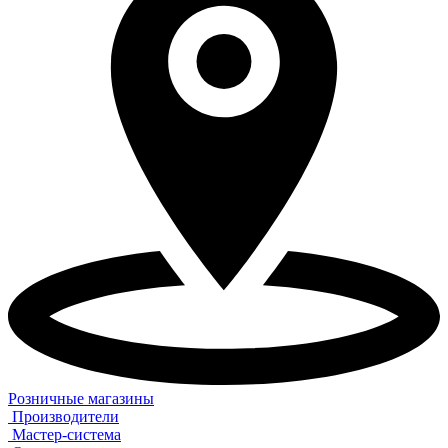
Розничные магазины
Производители
Мастер-система