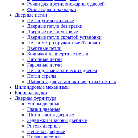
Ручки для противопожарных дверей
Фиксаторы и накладки
Дверные петли
Петли универсальные
Дверные петли без врезки
Дверные петли угловые
Дверные петли скрытой установки
Петли метро пружинные (барные)
Ввертные петли
Колпачки на ввертные петли
Пяточные петли
Гаражные петли
Петли для металлических дверей
Петли стрелы
Шаблоны для установки ввертных петель
Цилиндровые механизмы
Броненакладки
Дверная фурнитура
Упоры дверные
Глазки дверные
Шпингалеты дверные
Задвижки и засовы дверные
Ригеля дверные
Цепочки дверные
Цифры дверные