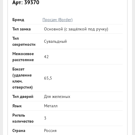
Арт: 39370
Бренд
Просам (Border)
Тип замка
Основной (с защёлкой под ручку)
Тип
Сувальдный
секретности
Межосевое
42
расстояние
Бэксет
(удаление
65,5
ключ.
отверстия)
Тип дверей
Для железных
Язык
Металл
Ригель
3
количество
Страна
Россия