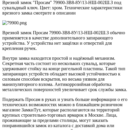
Врезной замок "Просам" 79900-ЗВ8-8У/13-НШ-002Ш.З под
сувальдный ключ. Цвет: хром. Технические характеристики
врезного замка смотрите в описании
Врезной замок Просам 79900-ЗВ8-8У/13-НШ-002Ш.З обычно
применяется в качестве дополнительного запирающего
устройства. У устройства нет защёлки и отверстий для
крепления ручек.
Внутри замка находится простой и надёжный механизм.
Секретная часть состоит из нескольких сувальд, которые
удерживают стойку на конце ригельной пластины. Такой тип
запирающих устройств обладает высокой устойчивостью к
силовым способам вскрытия, но весьма уязвим для
манипуляторного взлома. Антикоррозийная обработка
металлических поверхностей увеличивает срок службы замка.
Подержать Просам в руках и узнать больше информации о его
технических возможностях можно в ближайшем розничном
магазине ЗамкиТут, которые располагаются на территорий
крупных строительно-торговых ярмарок в Москве. Лица,
проживающие за пределами столицы, могут заказать
понравившийся замок из каталога с доставкой дома или