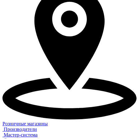
Розничные магазины
Производители
Мастер-система