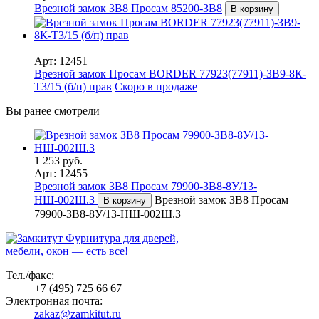
Врезной замок ЗВ8 Просам 85200-ЗВ8
В корзину
Арт: 12451
Врезной замок Просам BORDER 77923(77911)-ЗВ9-8К-
Т3/15 (б/п) прав
Скоро в продаже
Вы ранее смотрели
1 253 руб.
Арт: 12455
Врезной замок ЗВ8 Просам 79900-ЗВ8-8У/13-
НШ-002Ш.З
Врезной замок ЗВ8 Просам
В корзину
79900-ЗВ8-8У/13-НШ-002Ш.З
Фурнитура для дверей,
мебели, окон — есть все!
Тел./факс:
+7 (495) 725 66 67
Электронная почта:
zakaz@zamkitut.ru