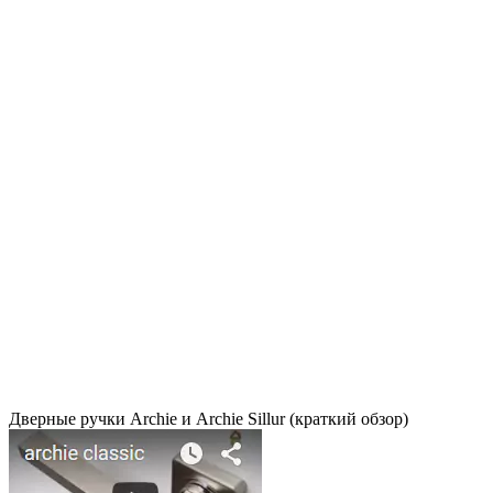
Дверные ручки Archie и Archie Sillur (краткий обзор)