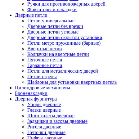
Ручки для противопожарных дверей
Фиксаторы и накладки
Дверные петли
Петли универсальные
Дверные петли без врезки
Дверные петли угловые
Дверные петли скрытой установки
Петли метро пружинные (барные)
Ввертные петли
Колпачки на ввертные петли
Пяточные петли
Гаражные петли
Петли для металлических дверей
Петли стрелы
Шаблоны для установки ввертных петель
Цилиндровые механизмы
Броненакладки
Дверная фурнитура
Упоры дверные
Глазки дверные
Шпингалеты дверные
Задвижки и засовы дверные
Ригеля дверные
Цепочки дверные
Цифры дверные