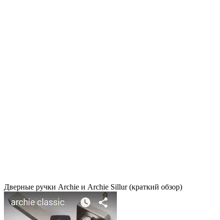
Дверные ручки Archie и Archie Sillur (краткий обзор)