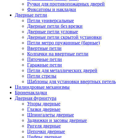
Ручки для противопожарных дверей
Фиксаторы и накладки
Дверные петли
Петли универсальные
Дверные петли без врезки
Дверные петли угловые
Дверные петли скрытой установки
Петли метро пружинные (барные)
Ввертные петли
Колпачки на ввертные петли
Пяточные петли
Гаражные петли
Петли для металлических дверей
Петли стрелы
Шаблоны для установки ввертных петель
Цилиндровые механизмы
Броненакладки
Дверная фурнитура
Упоры дверные
Глазки дверные
Шпингалеты дверные
Задвижки и засовы дверные
Ригеля дверные
Цепочки дверные
Цифры дверные