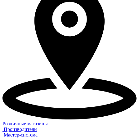
Розничные магазины
Производители
Мастер-система