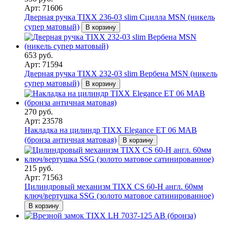
Арт: 71606
Дверная ручка TIXX 236-03 slim Сцилла MSN (никель
супер матовый)
В корзину
653 руб.
Арт: 71594
Дверная ручка TIXX 232-03 slim Вербена MSN (никель
супер матовый)
В корзину
270 руб.
Арт: 23578
Накладка на цилиндр TIXX Elegance ET 06 MAB
(бронза античная матовая)
В корзину
215 руб.
Арт: 71563
Цилиндровый механизм TIXX CS 60-Н англ. 60мм
ключ/вертушка SSG (золото матовое сатинированное)
В корзину