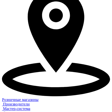
Розничные магазины
Производители
Мастер-система