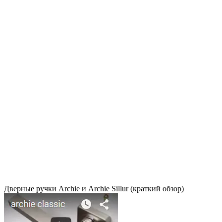
Дверные ручки Archie и Archie Sillur (краткий обзор)