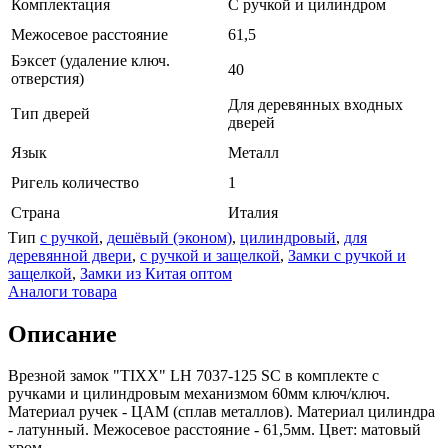
Комплектация
С ручкой и цилиндром
Межосевое расстояние
61,5
Бэксет (удаление ключ.
40
отверстия)
Для деревянных входных
Тип дверей
дверей
Язык
Металл
Ригель количество
1
Страна
Италия
Тип
с ручкой
,
дешёвый (эконом)
,
цилиндровый
,
для
деревянной двери
,
с ручкой и защелкой
,
Замки с ручкой и
защелкой
,
Замки из Китая оптом
Аналоги товара
Описание
Врезной замок "TIXX" LH 7037-125 SC в комплекте с
ручками и цилиндровым механизмом 60мм ключ/ключ.
Материал ручек - ЦАМ (сплав металлов). Материал цилиндра
- латунный. Межосевое расстояние - 61,5мм. Цвет: матовый
хром