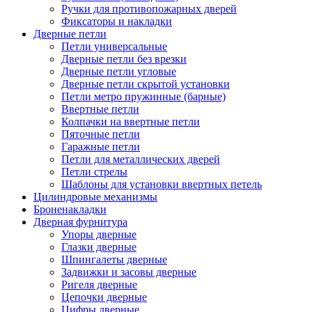
Ручки для противопожарных дверей
Фиксаторы и накладки
Дверные петли
Петли универсальные
Дверные петли без врезки
Дверные петли угловые
Дверные петли скрытой установки
Петли метро пружинные (барные)
Ввертные петли
Колпачки на ввертные петли
Пяточные петли
Гаражные петли
Петли для металлических дверей
Петли стрелы
Шаблоны для установки ввертных петель
Цилиндровые механизмы
Броненакладки
Дверная фурнитура
Упоры дверные
Глазки дверные
Шпингалеты дверные
Задвижки и засовы дверные
Ригеля дверные
Цепочки дверные
Цифры дверные