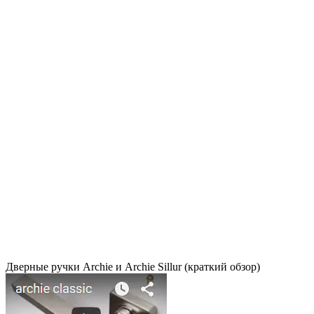
Дверные ручки Archie и Archie Sillur (краткий обзор)