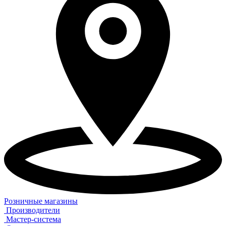
Розничные магазины
Производители
Мастер-система