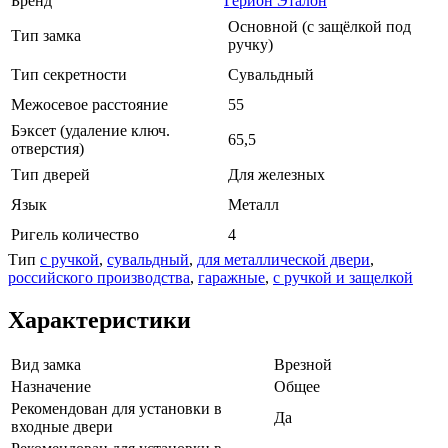
Бренд
Герион Эталон
Основной (с защёлкой под
Тип замка
ручку)
Тип секретности
Сувальдный
Межосевое расстояние
55
Бэксет (удаление ключ.
65,5
отверстия)
Тип дверей
Для железных
Язык
Металл
Ригель количество
4
Тип
с ручкой
,
сувальдный
,
для металлической двери
,
российского производства
,
гаражные
,
с ручкой и защелкой
Характеристики
Вид замка
Врезной
Назначение
Общее
Рекомендован для установки в
Да
входные двери