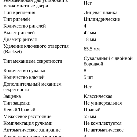
Рекомендован для установки в
Нет
межкомнатные двери
Тип крепления
Лицевая планка
Тип ригелей
Цилиндрические
Количество ригелей
4
Вылет ригелей
42 мм
Диаметр ригеля
18 мм
Удаление ключевого отверстия
65.5 мм
(Backset)
Сувальдный с двойной
Тип механизма секретности
бородкой
Количество сувальд
8
Количество ключей
5 шт
Дополнительный механизм
Нет
секретности
Защелка
Классическая
Тип защелки
Не универсальная
Левый/Правый
Правый
Межосевое расстояние
55 мм
Комплектация ручками
Не комплектуется
Автоматическое запирание
Не автоматическое
Количество точек запирания
3