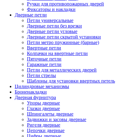
Ручки для противопожарных дверей
Фиксаторы и накладки
Дверные петли
Петли универсальные
Дверные петли без врезки
Дверные петли угловые
Дверные петли скрытой установки
Петли метро пружинные (барные)
Ввертные петли
Колпачки на ввертные петли
Пяточные петли
Гаражные петли
Петли для металлических дверей
Петли стрелы
Шаблоны для установки ввертных петель
Цилиндровые механизмы
Броненакладки
Дверная фурнитура
Упоры дверные
Глазки дверные
Шпингалеты дверные
Задвижки и засовы дверные
Ригеля дверные
Цепочки дверные
Цифры дверные