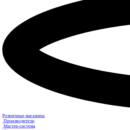
Розничные магазины
Производители
Мастер-система