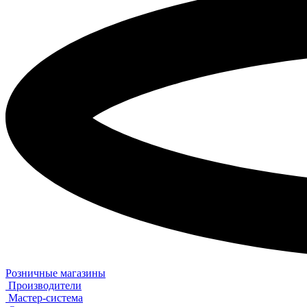
Розничные магазины
Производители
Мастер-система