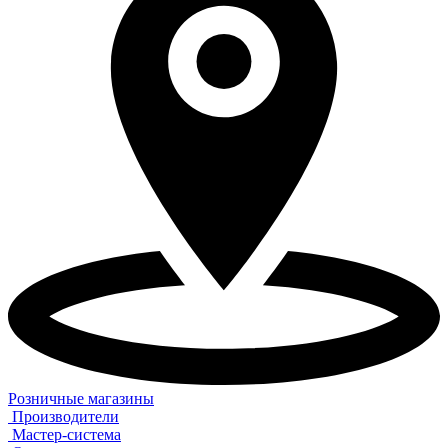
Розничные магазины
Производители
Мастер-система