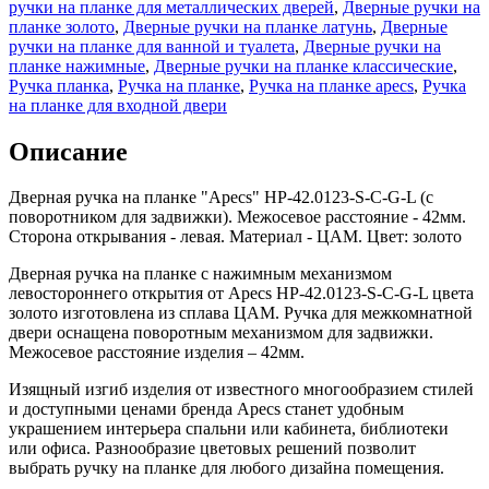
ручки на планке для металлических дверей
,
Дверные ручки на
планке золото
,
Дверные ручки на планке латунь
,
Дверные
ручки на планке для ванной и туалета
,
Дверные ручки на
планке нажимные
,
Дверные ручки на планке классические
,
Ручка планка
,
Ручка на планке
,
Ручка на планке apecs
,
Ручка
на планке для входной двери
Описание
Дверная ручка на планке "Apecs" HP-42.0123-S-C-G-L (с
поворотником для задвижки). Межосевое расстояние - 42мм.
Сторона открывания - левая. Материал - ЦАМ. Цвет: золото
Дверная ручка на планке с нажимным механизмом
левостороннего открытия от Apecs HP-42.0123-S-C-G-L цвета
золото изготовлена из сплава ЦАМ. Ручка для межкомнатной
двери оснащена поворотным механизмом для задвижки.
Межосевое расстояние изделия – 42мм.
Изящный изгиб изделия от известного многообразием стилей
и доступными ценами бренда Apecs станет удобным
украшением интерьера спальни или кабинета, библиотеки
или офиса. Разнообразие цветовых решений позволит
выбрать ручку на планке для любого дизайна помещения.