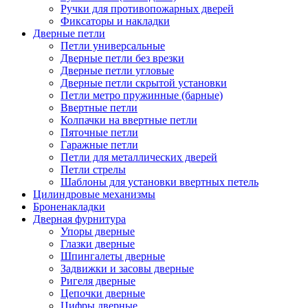
Ручки для противопожарных дверей
Фиксаторы и накладки
Дверные петли
Петли универсальные
Дверные петли без врезки
Дверные петли угловые
Дверные петли скрытой установки
Петли метро пружинные (барные)
Ввертные петли
Колпачки на ввертные петли
Пяточные петли
Гаражные петли
Петли для металлических дверей
Петли стрелы
Шаблоны для установки ввертных петель
Цилиндровые механизмы
Броненакладки
Дверная фурнитура
Упоры дверные
Глазки дверные
Шпингалеты дверные
Задвижки и засовы дверные
Ригеля дверные
Цепочки дверные
Цифры дверные