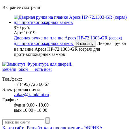
Вы ранее смотрели
970 руб.
Арт: 10919
Дверная ручка на планке Apecs HP-72.1303-GR (серая)
для противопожарных замков
Дверная ручка
В корзину
на планке Apecs HP-72.1303-GR (серая) для
противопожарных замков
Фурнитура для дверей,
мебели, окон — есть все!
Тел./факс:
+7 (495) 725 66 67
Электронная почта:
zakaz@zamkitut.ru
График:
будни 9.00 - 18.00
вых 10.00 - 18.00
Карта сайта
Разработка и продвижение - ЭВРИКА