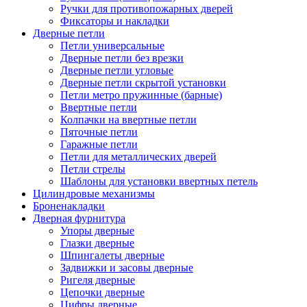
Ручки для противопожарных дверей
Фиксаторы и накладки
Дверные петли
Петли универсальные
Дверные петли без врезки
Дверные петли угловые
Дверные петли скрытой установки
Петли метро пружинные (барные)
Ввертные петли
Колпачки на ввертные петли
Пяточные петли
Гаражные петли
Петли для металлических дверей
Петли стрелы
Шаблоны для установки ввертных петель
Цилиндровые механизмы
Броненакладки
Дверная фурнитура
Упоры дверные
Глазки дверные
Шпингалеты дверные
Задвижки и засовы дверные
Ригеля дверные
Цепочки дверные
Цифры дверные