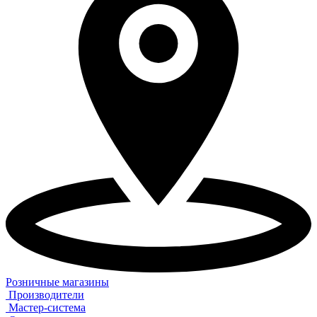
Розничные магазины
Производители
Мастер-система