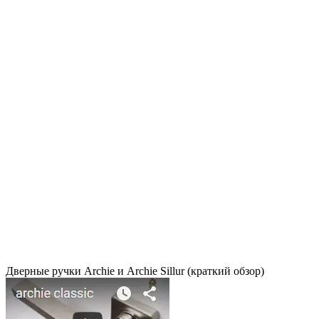
Дверные ручки Archie и Archie Sillur (краткий обзор)