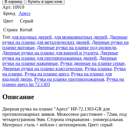
В корзину
Купить в один клик
Арт: 10919
Бренд
Apecs
Цвет
Серый
Страна
Китай
Тип
для входных дверей
,
для межкомнатных дверей
,
Дверные
ручки на планке для металлических дверей
,
Дверные ручки на
планке матовые
,
Дверные ручки на планке под цилиндр
,
Дверные ручки на планке для ванной и туалета
,
Дверные
ручки на планке для противопожарных дверей
,
Дверные
ручки на планке нажимные
,
Ручки дверные на планке серые
,
Дверные ручки на планке классические
,
Ручка планка
,
Ручка
на планке
,
Ручка на планке apecs
,
Ручка на планке для
входной двери
,
Ручка на планке противопожарная
,
Ручка на
планке apecs hp 72.1303
Описание
Дверная ручка на планке "Apecs" HP-72.1303-GR для
противопожарных замков. Межосевое расстояние - 72мм, под
четырехгранник 9мм. Сторона открывания - универсальная.
Материал: сталь + нейлон с антипиреном. Цвет: серый