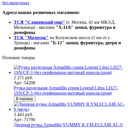
без выходных
Адреса наших розничных магазинов:
ТСЯ "Славянский мир"
(г. Москва, 41 км МКАД,
Мельница) - магазин
"А-11/6" замки, фурнитура и
домофоны
ТСК "Молоток"
на Калужском шоссе (1 км от г.
Троицк) - магазин
"Б-12" замки, фурнитура, двери и
домофоны
Похожие товары
2 271 руб.
Арт: 54208
Ручка раздельная Armadillo серия Legend Libra LD27-
1SN/CP-3 (без перфорации-матовый никель/хром)
В корзину
3 443 руб.
Арт: 71790
Дверная ручка Armadillo YUMMY R.YM.ECLAIR AC-9