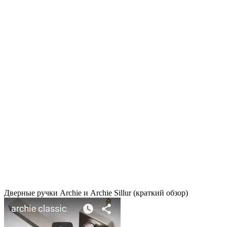
Дверные ручки Archie и Archie Sillur (краткий обзор)