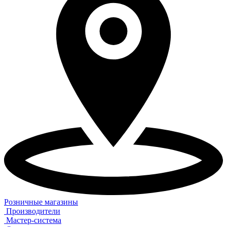
Розничные магазины
Производители
Мастер-система