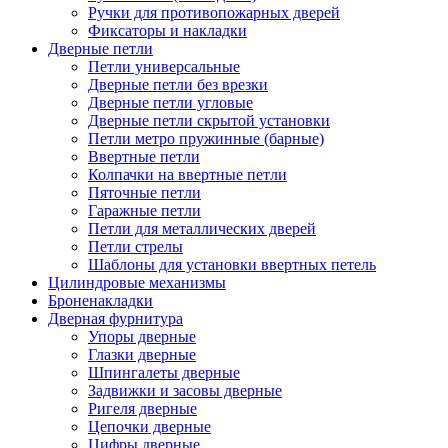
Ручки для противопожарных дверей
Фиксаторы и накладки
Дверные петли
Петли универсальные
Дверные петли без врезки
Дверные петли угловые
Дверные петли скрытой установки
Петли метро пружинные (барные)
Ввертные петли
Колпачки на ввертные петли
Пяточные петли
Гаражные петли
Петли для металлических дверей
Петли стрелы
Шаблоны для установки ввертных петель
Цилиндровые механизмы
Броненакладки
Дверная фурнитура
Упоры дверные
Глазки дверные
Шпингалеты дверные
Задвижки и засовы дверные
Ригеля дверные
Цепочки дверные
Цифры дверные