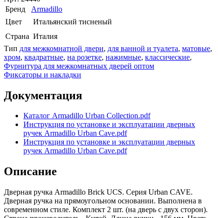
Бренд
Armadillo
Цвет
Итальянский тисненый
Страна
Италия
Тип
для межкомнатной двери
,
для ванной и туалета
,
матовые
,
хром
,
квадратные
,
на розетке
,
нажимные
,
классические
,
Фурнитура для межкомнатных дверей оптом
Фиксаторы и накладки
Документация
Каталог Armadillo Urban Collection.pdf
Инструкция по установке и эксплуатации дверных
ручек Armadillo Urban Cave.pdf
Инструкция по установке и эксплуатации дверных
ручек Armadillo Urban Cave.pdf
Описание
Дверная ручка Armadillo Brick UCS. Серия Urban CAVE.
Дверная ручка на прямоугольном основании. Выполнена в
современном стиле. Комплект 2 шт. (на дверь с двух сторон).