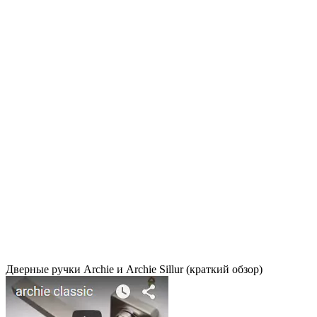
Дверные ручки Archie и Archie Sillur (краткий обзор)