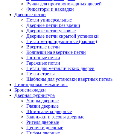
Ручки для противопожарных дверей
Фиксаторы и накладки
Дверные петли
Петли универсальные
Дверные петли без врезки
Дверные петли угловые
Дверные петли скрытой установки
Петли метро пружинные (барные)
Ввертные петли
Колпачки на ввертные петли
Пяточные петли
Гаражные петли
Петли для металлических дверей
Петли стрелы
Шаблоны для установки ввертных петель
Цилиндровые механизмы
Броненакладки
Дверная фурнитура
Упоры дверные
Глазки дверные
Шпингалеты дверные
Задвижки и засовы дверные
Ригеля дверные
Цепочки дверные
Цифры дверные