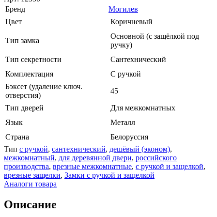
Бренд
Могилев
Цвет
Коричневый
Основной (с защёлкой под
Тип замка
ручку)
Тип секретности
Сантехнический
Комплектация
С ручкой
Бэксет (удаление ключ.
45
отверстия)
Тип дверей
Для межкомнатных
Язык
Металл
Страна
Белоруссия
Тип
с ручкой
,
сантехнический
,
дешёвый (эконом)
,
межкомнатный
,
для деревянной двери
,
российского
производства
,
врезные межкомнатные
,
с ручкой и защелкой
,
врезные защелки
,
Замки с ручкой и защелкой
Аналоги товара
Описание