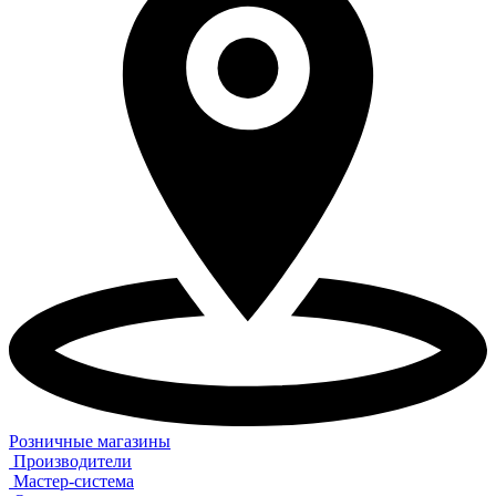
Розничные магазины
Производители
Мастер-система