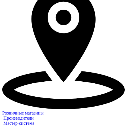
Розничные магазины
Производители
Мастер-система