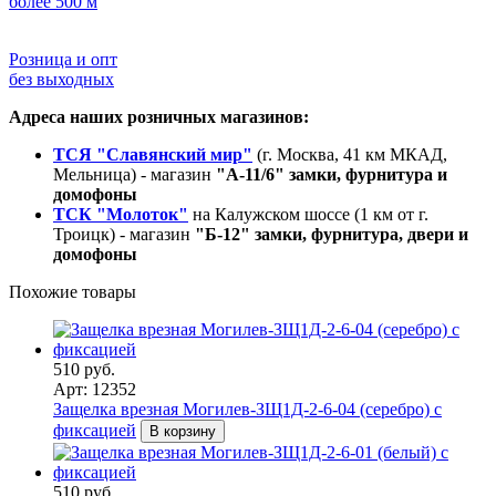
более 500 м
Розница и опт
без выходных
Адреса наших розничных магазинов:
ТСЯ "Славянский мир"
(г. Москва, 41 км МКАД,
Мельница) - магазин
"А-11/6" замки, фурнитура и
домофоны
ТСК "Молоток"
на Калужском шоссе (1 км от г.
Троицк) - магазин
"Б-12" замки, фурнитура, двери и
домофоны
Похожие товары
510 руб.
Арт: 12352
Защелка врезная Могилев-ЗЩ1Д-2-6-04 (серебро) с
фиксацией
В корзину
510 руб.