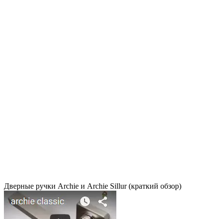
Дверные ручки Archie и Archie Sillur (краткий обзор)