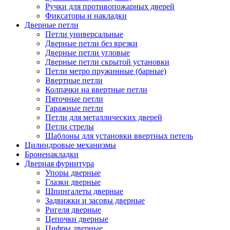
Ручки для противопожарных дверей
Фиксаторы и накладки
Дверные петли
Петли универсальные
Дверные петли без врезки
Дверные петли угловые
Дверные петли скрытой установки
Петли метро пружинные (барные)
Ввертные петли
Колпачки на ввертные петли
Пяточные петли
Гаражные петли
Петли для металлических дверей
Петли стрелы
Шаблоны для установки ввертных петель
Цилиндровые механизмы
Броненакладки
Дверная фурнитура
Упоры дверные
Глазки дверные
Шпингалеты дверные
Задвижки и засовы дверные
Ригеля дверные
Цепочки дверные
Цифры дверные