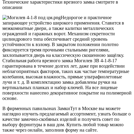
Технические характеристики врезного замка смотрите в
описании
Недорогое и практичное
запирающее устройство широкого применения. Ставится в
межкомнатные двери, а также калитки металлических
ограждений и гаражных ворот. Механизм секретности
цилиндрового типа обеспечивает средний уровень
устойчивости к взлому. В закрытом положении полотно
фиксируется тремя прочными стальными ригелями,
захлопывается дверь на классическую скошенною защёлку.
Стабильная работа врезного замка Могилев ЗВ 4-1-8-17
гарантирована в течение долгих лет, даже при воздействии
неблагоприятных факторов, таких как частые температурные
колебания, высокая влажность, прямые ультрафиолетовые
лучи и т. д. В комплектацию замка добавлены ручки на
вертикальных планках и набор ключей. На все лицевые
поверхности нанесено декоративное покрытие на полимерной
основе.
В фирменных павильонах ЗамкиТут в Москве вы можете
наглядно изучить предлагаемый ассортимент, узнать больше о
качестве замочно-скобяных изделий и получить совет по
выбору фурнитуры в ваш дом. Купить любой товар можно
также через онлайн, заполнив форму на сайте.