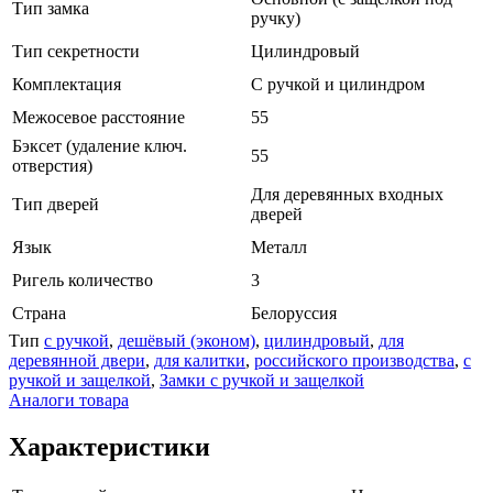
Тип замка
ручку)
Тип секретности
Цилиндровый
Комплектация
С ручкой и цилиндром
Межосевое расстояние
55
Бэксет (удаление ключ.
55
отверстия)
Для деревянных входных
Тип дверей
дверей
Язык
Металл
Ригель количество
3
Страна
Белоруссия
Тип
с ручкой
,
дешёвый (эконом)
,
цилиндровый
,
для
деревянной двери
,
для калитки
,
российского производства
,
с
ручкой и защелкой
,
Замки с ручкой и защелкой
Аналоги товара
Характеристики