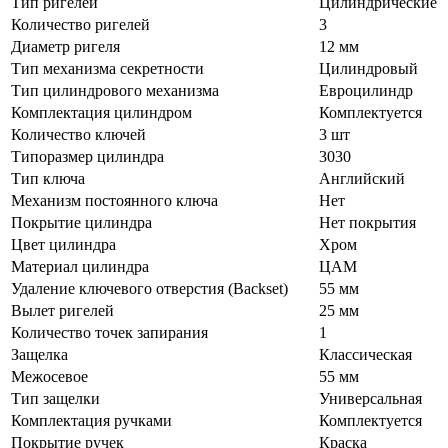
Тип ригелей
Цилиндрические
Количество ригелей
3
Диаметр ригеля
12 мм
Тип механизма секретности
Цилиндровый
Тип цилиндрового механизма
Евроцилиндр
Комплектация цилиндром
Комплектуется
Количество ключей
3 шт
Типоразмер цилиндра
3030
Тип ключа
Английский
Механизм постоянного ключа
Нет
Покрытие цилиндра
Нет покрытия
Цвет цилиндра
Хром
Материал цилиндра
ЦАМ
Удаление ключевого отверстия (Backset)
55 мм
Вылет ригелей
25 мм
Количество точек запирания
1
Защелка
Классическая
Межосевое
55 мм
Тип защелки
Универсальная
Комплектация ручками
Комплектуется
Покрытие ручек
Краска