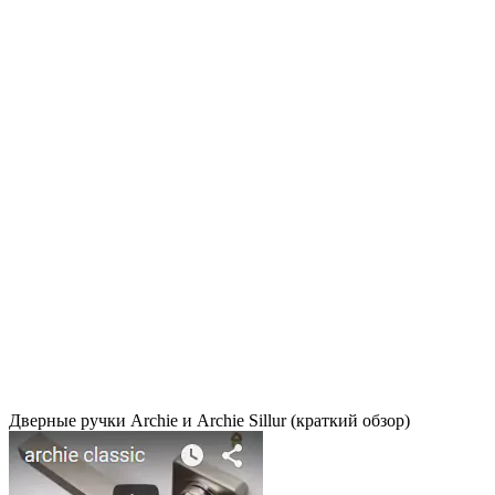
Дверные ручки Archie и Archie Sillur (краткий обзор)