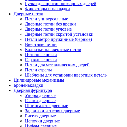
Ручки для противопожарных дверей
Фиксаторы и накладки
Дверные петли
Петли универсальные
Дверные петли без врезки
Дверные петли угловые
Дверные петли скрытой установки
Петли метро пружинные (барные)
Ввертные петли
Колпачки на ввертные петли
Пяточные петли
Гаражные петли
Петли для металлических дверей
Петли стрелы
Шаблоны для установки ввертных петель
Цилиндровые механизмы
Броненакладки
Дверная фурнитура
Упоры дверные
Глазки дверные
Шпингалеты дверные
Задвижки и засовы дверные
Ригеля дверные
Цепочки дверные
Цифры дверные