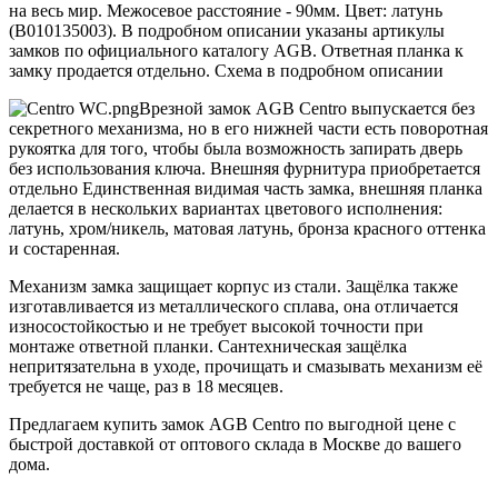
на весь мир. Межосевое расстояние - 90мм. Цвет: латунь
(B010135003). В подробном описании указаны артикулы
замков по официального каталогу AGB. Ответная планка к
замку продается отдельно. Схема в подробном описании
Врезной замок AGB Centro выпускается без
секретного механизма, но в его нижней части есть поворотная
рукоятка для того, чтобы была возможность запирать дверь
без использования ключа. Внешняя фурнитура приобретается
отдельно Единственная видимая часть замка, внешняя планка
делается в нескольких вариантах цветового исполнения:
латунь, хром/никель, матовая латунь, бронза красного оттенка
и состаренная.
Механизм замка защищает корпус из стали. Защёлка также
изготавливается из металлического сплава, она отличается
износостойкостью и не требует высокой точности при
монтаже ответной планки. Сантехническая защёлка
непритязательна в уходе, прочищать и смазывать механизм её
требуется не чаще, раз в 18 месяцев.
Предлагаем купить замок AGB Centro по выгодной цене с
быстрой доставкой от оптового склада в Москве до вашего
дома.