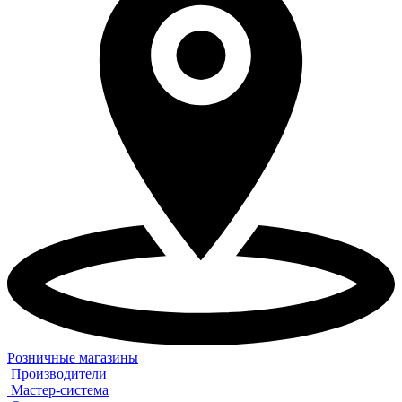
Розничные магазины
Производители
Мастер-система