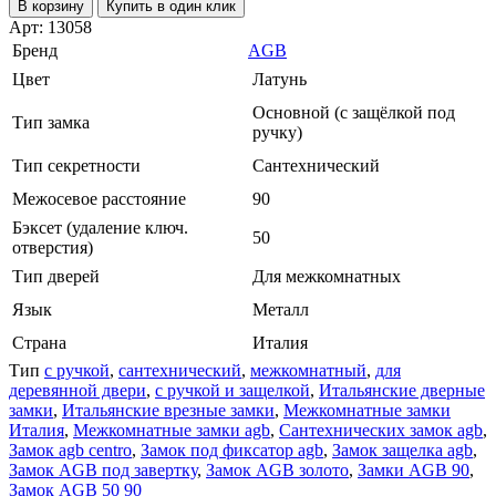
В корзину
Купить в один клик
Арт: 13058
Бренд
AGB
Цвет
Латунь
Основной (с защёлкой под
Тип замка
ручку)
Тип секретности
Сантехнический
Межосевое расстояние
90
Бэксет (удаление ключ.
50
отверстия)
Тип дверей
Для межкомнатных
Язык
Металл
Страна
Италия
Тип
с ручкой
,
сантехнический
,
межкомнатный
,
для
деревянной двери
,
с ручкой и защелкой
,
Итальянские дверные
замки
,
Итальянские врезные замки
,
Межкомнатные замки
Италия
,
Межкомнатные замки agb
,
Сантехнических замок agb
,
Замок agb centro
,
Замок под фиксатор agb
,
Замок защелка agb
,
Замок AGB под завертку
,
Замок AGB золото
,
Замки AGB 90
,
Замок AGB 50 90