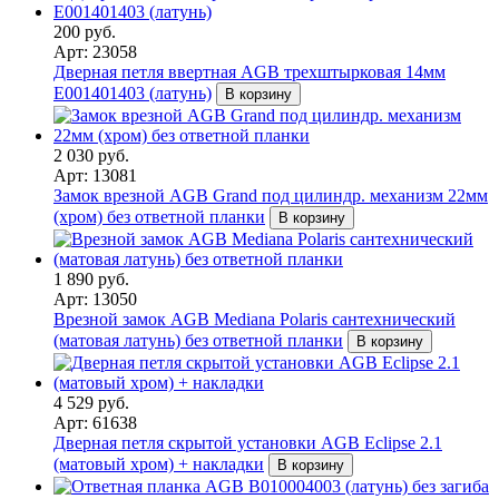
200 руб.
Арт: 23058
Дверная петля ввертная AGB трехштырковая 14мм
E001401403 (латунь)
В корзину
2 030 руб.
Арт: 13081
Замок врезной AGB Grand под цилиндр. механизм 22мм
(хром) без ответной планки
В корзину
1 890 руб.
Арт: 13050
Врезной замок AGB Mediana Polaris сантехнический
(матовая латунь) без ответной планки
В корзину
4 529 руб.
Арт: 61638
Дверная петля скрытой установки AGB Eclipse 2.1
(матовый хром) + накладки
В корзину