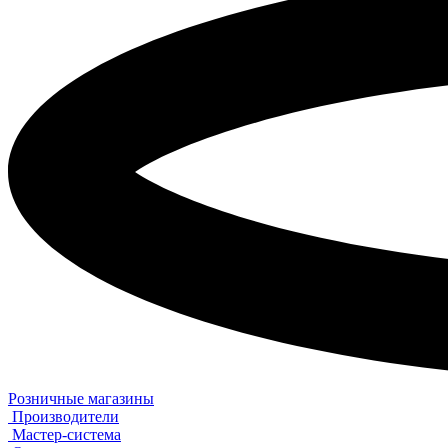
Розничные магазины
Производители
Мастер-система