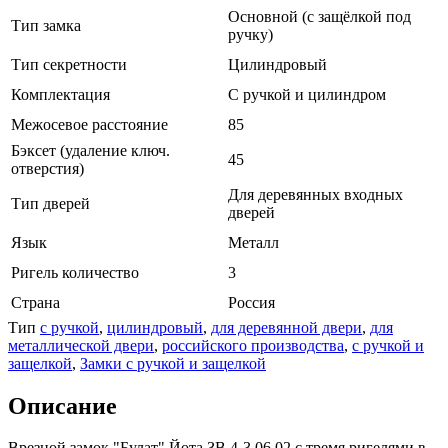
Основной (с защёлкой под
Тип замка
ручку)
Тип секретности
Цилиндровый
Комплектация
С ручкой и цилиндром
Межосевое расстояние
85
Бэксет (удаление ключ.
45
отверстия)
Для деревянных входных
Тип дверей
дверей
Язык
Металл
Ригель количество
3
Страна
Россия
Тип
с ручкой
,
цилиндровый
,
для деревянной двери
,
для
металлической двери
,
российского производства
,
с ручкой и
защелкой
,
Замки с ручкой и защелкой
Описание
Врезной замок "Булат" Йота ЗВ 4-3.06.02 с тремя ригелями в