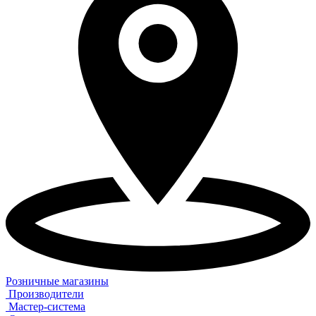
Розничные магазины
Производители
Мастер-система