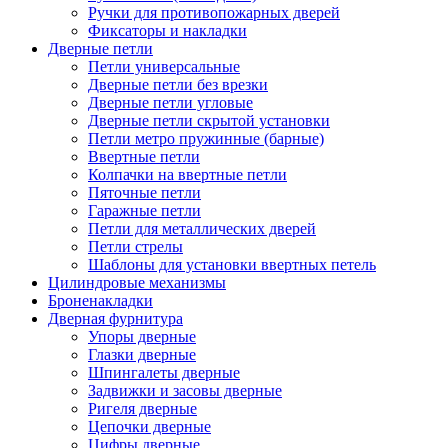
Ручки для противопожарных дверей
Фиксаторы и накладки
Дверные петли
Петли универсальные
Дверные петли без врезки
Дверные петли угловые
Дверные петли скрытой установки
Петли метро пружинные (барные)
Ввертные петли
Колпачки на ввертные петли
Пяточные петли
Гаражные петли
Петли для металлических дверей
Петли стрелы
Шаблоны для установки ввертных петель
Цилиндровые механизмы
Броненакладки
Дверная фурнитура
Упоры дверные
Глазки дверные
Шпингалеты дверные
Задвижки и засовы дверные
Ригеля дверные
Цепочки дверные
Цифры дверные