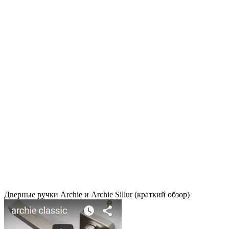
Дверные ручки Archie и Archie Sillur (краткий обзор)