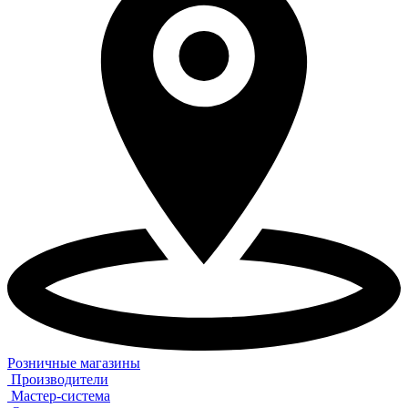
Розничные магазины
Производители
Мастер-система