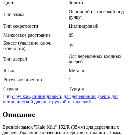
Цвет
Золото
Основной (с защёлкой под
Тип замка
ручку)
Тип секретности
Цилиндровый
Межосевое расстояние
85
Бэксет (удаление ключ.
35
отверстия)
Для деревянных входных
Тип дверей
дверей
Язык
Металл
Ригель количество
1
Страна
Турция
Тип
с ручкой
,
цилиндровый
,
для деревянной двери
,
для
металлической двери
,
с ручкой и защелкой
Описание
Врезной замок "Kale Kilit" 152/R (35мм) для деревянных
дверей. Удаление ключевого отверстия от планки - 35мм.