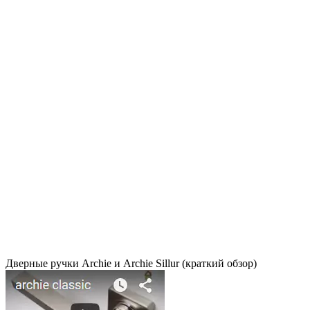
Дверные ручки Archie и Archie Sillur (краткий обзор)