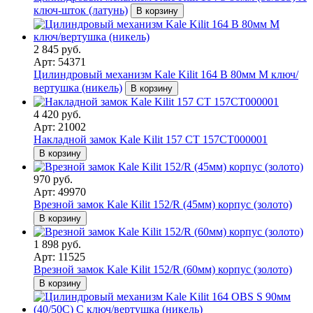
ключ-шток (латунь)
В корзину
2 845 руб.
Арт: 54371
Цилиндровый механизм Kale Kilit 164 B 80мм M ключ/
вертушка (никель)
В корзину
4 420 руб.
Арт: 21002
Накладной замок Kale Kilit 157 CT 157CT000001
В корзину
970 руб.
Арт: 49970
Врезной замок Kale Kilit 152/R (45мм) корпус (золото)
В корзину
1 898 руб.
Арт: 11525
Врезной замок Kale Kilit 152/R (60мм) корпус (золото)
В корзину