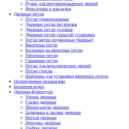
Ручки для противопожарных дверей
Фиксаторы и накладки
Дверные петли
Петли универсальные
Дверные петли без врезки
Дверные петли угловые
Дверные петли скрытой установки
Петли метро пружинные (барные)
Ввертные петли
Колпачки на ввертные петли
Пяточные петли
Гаражные петли
Петли для металлических дверей
Петли стрелы
Шаблоны для установки ввертных петель
Цилиндровые механизмы
Броненакладки
Дверная фурнитура
Упоры дверные
Глазки дверные
Шпингалеты дверные
Задвижки и засовы дверные
Ригеля дверные
Цепочки дверные
Цифры дверные