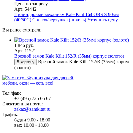
Цена по запросу
Арт: 54442
Цилиндровый механизм Kale Kilit 164 OBS S 90мм
(40/50С) C ключ/вертушка (никель)
Уточнить цену
Вы ранее смотрели
1 846 руб.
Арт: 11521
Врезной замок Kale Kilit 152/R (35мм) корпус (золото)
Врезной замок Kale Kilit 152/R (35мм) корпус
В корзину
(золото)
Фурнитура для дверей,
мебели, окон — есть все!
Тел./факс:
+7 (495) 725 66 67
Электронная почта:
zakaz@zamkitut.ru
График:
будни 9.00 - 18.00
вых 10.00 - 18.00